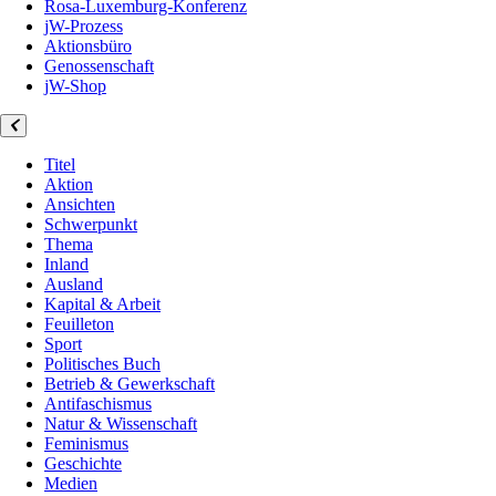
Rosa-Luxemburg-Konferenz
jW-Prozess
Aktionsbüro
Genossenschaft
jW-Shop
Titel
Aktion
Ansichten
Schwerpunkt
Thema
Inland
Ausland
Kapital & Arbeit
Feuilleton
Sport
Politisches Buch
Betrieb & Gewerkschaft
Antifaschismus
Natur & Wissenschaft
Feminismus
Geschichte
Medien