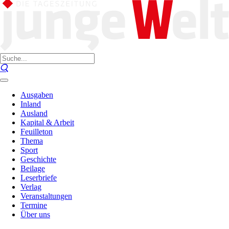
Ausgaben
Inland
Ausland
Kapital & Arbeit
Feuilleton
Thema
Sport
Geschichte
Beilage
Leserbriefe
Verlag
Veranstaltungen
Termine
Über uns