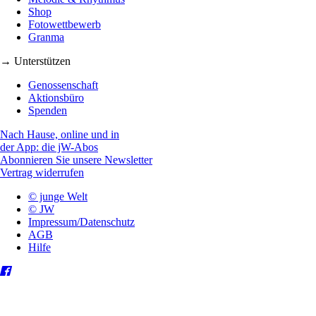
Shop
Fotowettbewerb
Granma
→ Unterstützen
Genossenschaft
Aktionsbüro
Spenden
Nach Hause, online und in
der App: die jW-Abos
Abonnieren Sie unsere Newsletter
Vertrag widerrufen
© junge Welt
© JW
Impressum/Datenschutz
AGB
Hilfe