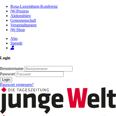
Zum
Rosa-Luxemburg-Konferenz
Inhalt
jW-Prozess
der
Aktionsbüro
Seite
Genossenschaft
Veranstaltungen
jW-Shop
Abo
Spende
Login
Benutzername
Passwort
Login
Passwort vergessen?