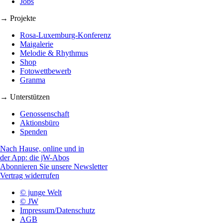
Jobs
→ Projekte
Rosa-Luxemburg-Konferenz
Maigalerie
Melodie & Rhythmus
Shop
Fotowettbewerb
Granma
→ Unterstützen
Genossenschaft
Aktionsbüro
Spenden
Nach Hause, online und in
der App: die jW-Abos
Abonnieren Sie unsere Newsletter
Vertrag widerrufen
© junge Welt
© JW
Impressum/Datenschutz
AGB