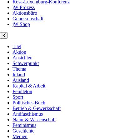
Rosa-Luxemburg-Konferenz
jW-Prozess
Aktionsbüro
Genossenschaft
jW-Shop
Titel
Aktion
Ansichten
Schwerpunkt
Thema
Inland
Ausland
Kapital & Arbeit
Feuilleton
Sport
Politisches Buch
Betrieb & Gewerkschaft
Antifaschismus
Natur & Wissenschaft
Feminismus
Geschichte
Medien