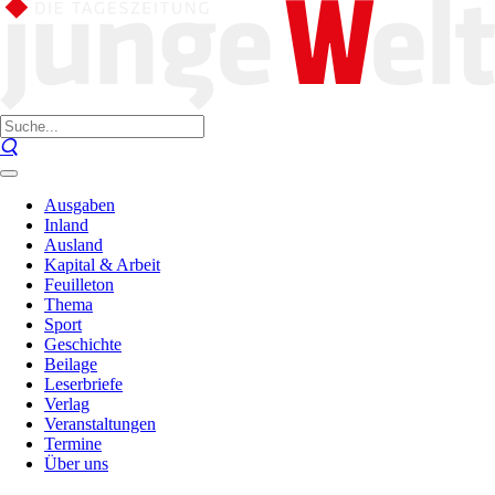
Ausgaben
Inland
Ausland
Kapital & Arbeit
Feuilleton
Thema
Sport
Geschichte
Beilage
Leserbriefe
Verlag
Veranstaltungen
Termine
Über uns