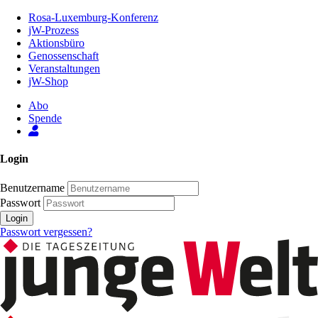
Zum
Rosa-Luxemburg-Konferenz
Inhalt
jW-Prozess
der
Aktionsbüro
Seite
Genossenschaft
Veranstaltungen
jW-Shop
Abo
Spende
Login
Benutzername
Passwort
Login
Passwort vergessen?