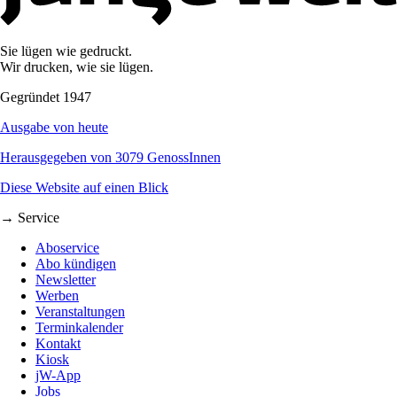
Sie lügen wie gedruckt.
Wir drucken, wie sie lügen.
Gegründet 1947
Ausgabe von heute
Herausgegeben von 3079 GenossInnen
Diese Website auf einen Blick
→ Service
Aboservice
Abo kündigen
Newsletter
Werben
Veranstaltungen
Terminkalender
Kontakt
Kiosk
jW-App
Jobs