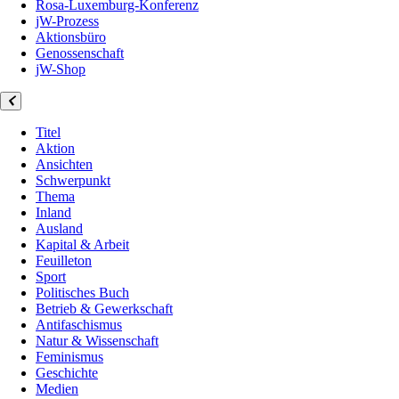
Rosa-Luxemburg-Konferenz
jW-Prozess
Aktionsbüro
Genossenschaft
jW-Shop
Titel
Aktion
Ansichten
Schwerpunkt
Thema
Inland
Ausland
Kapital & Arbeit
Feuilleton
Sport
Politisches Buch
Betrieb & Gewerkschaft
Antifaschismus
Natur & Wissenschaft
Feminismus
Geschichte
Medien