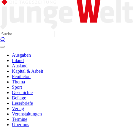
Ausgaben
Inland
Ausland
Kapital & Arbeit
Feuilleton
Thema
Sport
Geschichte
Beilage
Leserbriefe
Verlag
Veranstaltungen
Termine
Über uns