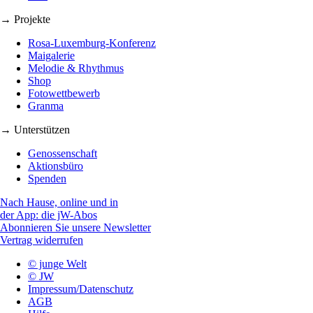
→ Projekte
Rosa-Luxemburg-Konferenz
Maigalerie
Melodie & Rhythmus
Shop
Fotowettbewerb
Granma
→ Unterstützen
Genossenschaft
Aktionsbüro
Spenden
Nach Hause, online und in
der App: die jW-Abos
Abonnieren Sie unsere Newsletter
Vertrag widerrufen
© junge Welt
© JW
Impressum/Datenschutz
AGB