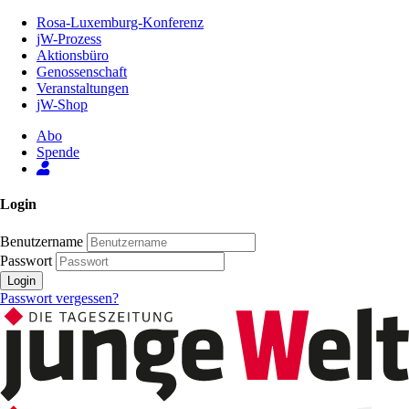
Zum
Rosa-Luxemburg-Konferenz
Inhalt
jW-Prozess
der
Aktionsbüro
Seite
Genossenschaft
Veranstaltungen
jW-Shop
Abo
Spende
Login
Benutzername
Passwort
Login
Passwort vergessen?