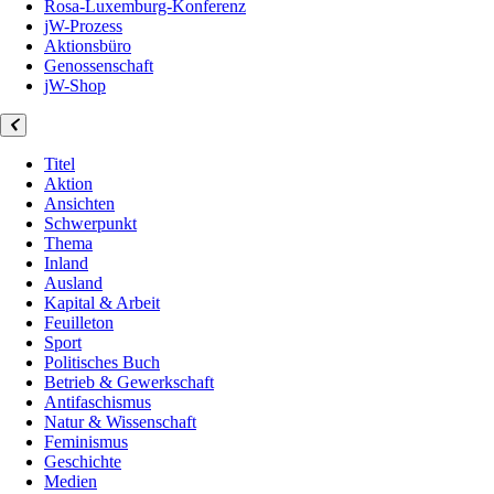
Rosa-Luxemburg-Konferenz
jW-Prozess
Aktionsbüro
Genossenschaft
jW-Shop
Titel
Aktion
Ansichten
Schwerpunkt
Thema
Inland
Ausland
Kapital & Arbeit
Feuilleton
Sport
Politisches Buch
Betrieb & Gewerkschaft
Antifaschismus
Natur & Wissenschaft
Feminismus
Geschichte
Medien