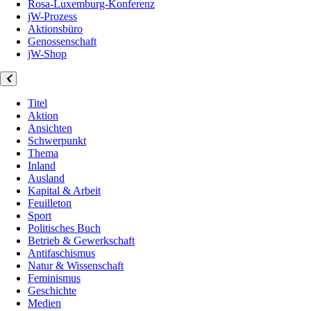
Rosa-Luxemburg-Konferenz
jW-Prozess
Aktionsbüro
Genossenschaft
jW-Shop
Titel
Aktion
Ansichten
Schwerpunkt
Thema
Inland
Ausland
Kapital & Arbeit
Feuilleton
Sport
Politisches Buch
Betrieb & Gewerkschaft
Antifaschismus
Natur & Wissenschaft
Feminismus
Geschichte
Medien