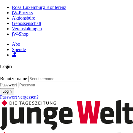
Zum
Rosa-Luxemburg-Konferenz
Inhalt
jW-Prozess
der
Aktionsbüro
Seite
Genossenschaft
Veranstaltungen
jW-Shop
Abo
Spende
Login
Benutzername
Passwort
Login
Passwort vergessen?