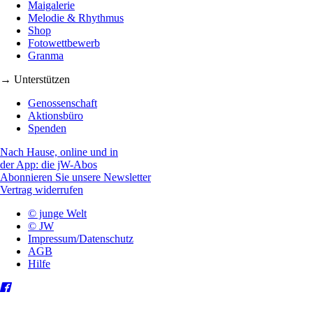
Maigalerie
Melodie & Rhythmus
Shop
Fotowettbewerb
Granma
→ Unterstützen
Genossenschaft
Aktionsbüro
Spenden
Nach Hause, online und in
der App: die jW-Abos
Abonnieren Sie unsere Newsletter
Vertrag widerrufen
© junge Welt
© JW
Impressum/Datenschutz
AGB
Hilfe