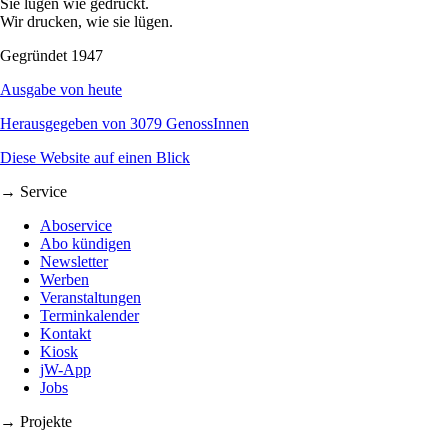
Sie lügen wie gedruckt.
Wir drucken, wie sie lügen.
Gegründet 1947
Ausgabe von heute
Herausgegeben von 3079 GenossInnen
Diese Website auf einen Blick
→ Service
Aboservice
Abo kündigen
Newsletter
Werben
Veranstaltungen
Terminkalender
Kontakt
Kiosk
jW-App
Jobs
→ Projekte