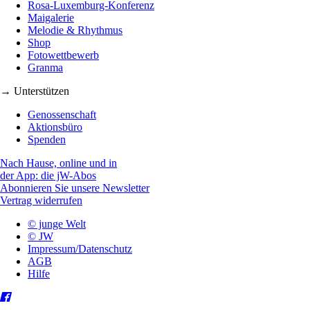
Rosa-Luxemburg-Konferenz
Maigalerie
Melodie & Rhythmus
Shop
Fotowettbewerb
Granma
→ Unterstützen
Genossenschaft
Aktionsbüro
Spenden
Nach Hause, online und in
der App: die jW-Abos
Abonnieren Sie unsere Newsletter
Vertrag widerrufen
© junge Welt
© JW
Impressum/Datenschutz
AGB
Hilfe