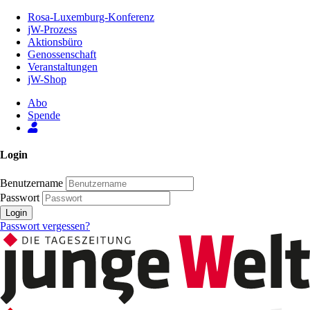
Zum
Rosa-Luxemburg-Konferenz
Inhalt
jW-Prozess
der
Aktionsbüro
Seite
Genossenschaft
Veranstaltungen
jW-Shop
Abo
Spende
Login
Benutzername
Passwort
Login
Passwort vergessen?