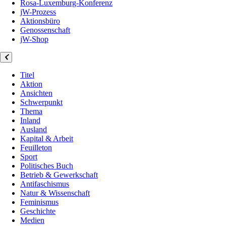
Rosa-Luxemburg-Konferenz
jW-Prozess
Aktionsbüro
Genossenschaft
jW-Shop
Titel
Aktion
Ansichten
Schwerpunkt
Thema
Inland
Ausland
Kapital & Arbeit
Feuilleton
Sport
Politisches Buch
Betrieb & Gewerkschaft
Antifaschismus
Natur & Wissenschaft
Feminismus
Geschichte
Medien