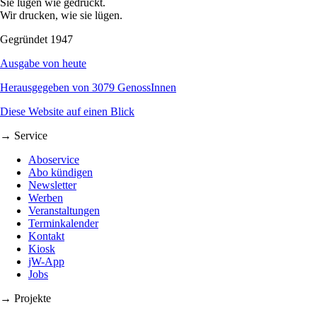
Sie lügen wie gedruckt.
Wir drucken, wie sie lügen.
Gegründet 1947
Ausgabe von heute
Herausgegeben von 3079 GenossInnen
Diese Website auf einen Blick
→ Service
Aboservice
Abo kündigen
Newsletter
Werben
Veranstaltungen
Terminkalender
Kontakt
Kiosk
jW-App
Jobs
→ Projekte