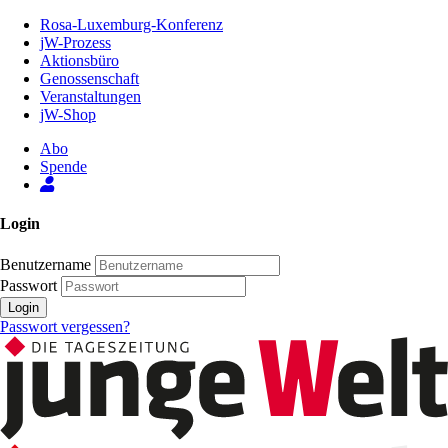
Zum
Rosa-Luxemburg-Konferenz
Inhalt
jW-Prozess
der
Aktionsbüro
Seite
Genossenschaft
Veranstaltungen
jW-Shop
Abo
Spende
Login
Benutzername
Passwort
Login
Passwort vergessen?