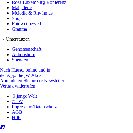
Rosa-Luxemburg-Konferenz
Maigalerie
Melodie & Rhythmus
Shop
Fotowettbewerb
Granma
→ Unterstützen
Genossenschaft
Aktionsbüro
Spenden
Nach Hause, online und in
der App: die jW-Abos
Abonnieren Sie unsere Newsletter
Vertrag widerrufen
© junge Welt
© JW
Impressum/Datenschutz
AGB
Hilfe