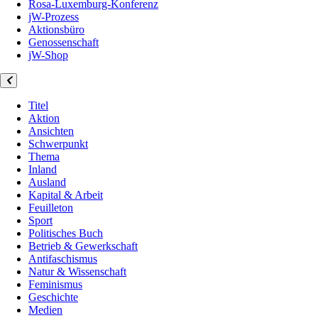
Rosa-Luxemburg-Konferenz
jW-Prozess
Aktionsbüro
Genossenschaft
jW-Shop
Titel
Aktion
Ansichten
Schwerpunkt
Thema
Inland
Ausland
Kapital & Arbeit
Feuilleton
Sport
Politisches Buch
Betrieb & Gewerkschaft
Antifaschismus
Natur & Wissenschaft
Feminismus
Geschichte
Medien