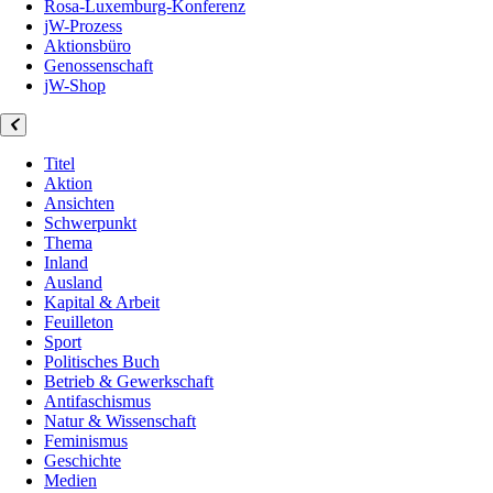
Rosa-Luxemburg-Konferenz
jW-Prozess
Aktionsbüro
Genossenschaft
jW-Shop
Titel
Aktion
Ansichten
Schwerpunkt
Thema
Inland
Ausland
Kapital & Arbeit
Feuilleton
Sport
Politisches Buch
Betrieb & Gewerkschaft
Antifaschismus
Natur & Wissenschaft
Feminismus
Geschichte
Medien