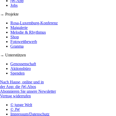
jW-App
Jobs
→ Projekte
Rosa-Luxemburg-Konferenz
Maigalerie
Melodie & Rhythmus
Shop
Fotowettbewerb
Granma
→ Unterstützen
Genossenschaft
Aktionsbüro
Spenden
Nach Hause, online und in
der App: die jW-Abos
Abonnieren Sie unsere Newsletter
Vertrag widerrufen
© junge Welt
© JW
Impressum/Datenschutz