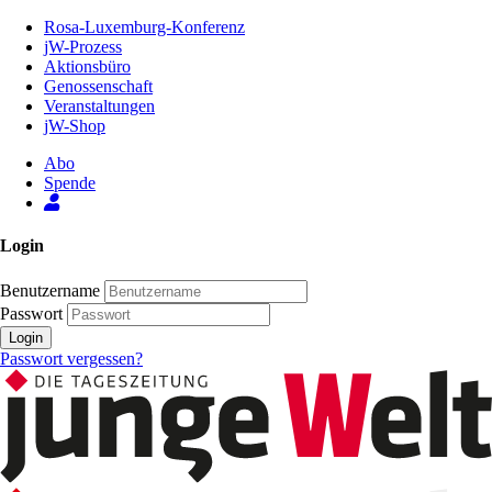
Zum
Rosa-Luxemburg-Konferenz
Inhalt
jW-Prozess
der
Aktionsbüro
Seite
Genossenschaft
Veranstaltungen
jW-Shop
Abo
Spende
Login
Benutzername
Passwort
Login
Passwort vergessen?