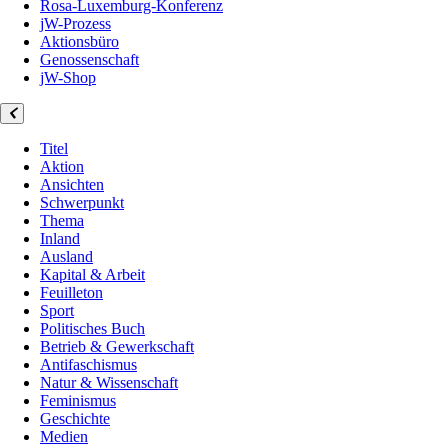
Rosa-Luxemburg-Konferenz
jW-Prozess
Aktionsbüro
Genossenschaft
jW-Shop
Titel
Aktion
Ansichten
Schwerpunkt
Thema
Inland
Ausland
Kapital & Arbeit
Feuilleton
Sport
Politisches Buch
Betrieb & Gewerkschaft
Antifaschismus
Natur & Wissenschaft
Feminismus
Geschichte
Medien