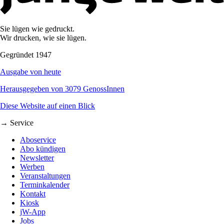
Sie lügen wie gedruckt.
Wir drucken, wie sie lügen.
Gegründet 1947
Ausgabe von heute
Herausgegeben von 3079 GenossInnen
Diese Website auf einen Blick
→ Service
Aboservice
Abo kündigen
Newsletter
Werben
Veranstaltungen
Terminkalender
Kontakt
Kiosk
jW-App
Jobs