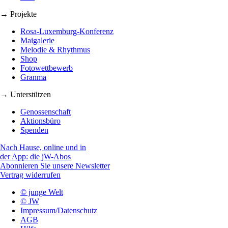
→ Projekte
Rosa-Luxemburg-Konferenz
Maigalerie
Melodie & Rhythmus
Shop
Fotowettbewerb
Granma
→ Unterstützen
Genossenschaft
Aktionsbüro
Spenden
Nach Hause, online und in
der App: die jW-Abos
Abonnieren Sie unsere Newsletter
Vertrag widerrufen
© junge Welt
© JW
Impressum/Datenschutz
AGB