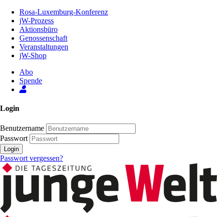
Zum
Rosa-Luxemburg-Konferenz
Inhalt
jW-Prozess
der
Aktionsbüro
Seite
Genossenschaft
Veranstaltungen
jW-Shop
Abo
Spende
Login
Benutzername
Passwort
Login
Passwort vergessen?