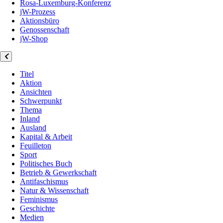
Rosa-Luxemburg-Konferenz
jW-Prozess
Aktionsbüro
Genossenschaft
jW-Shop
Titel
Aktion
Ansichten
Schwerpunkt
Thema
Inland
Ausland
Kapital & Arbeit
Feuilleton
Sport
Politisches Buch
Betrieb & Gewerkschaft
Antifaschismus
Natur & Wissenschaft
Feminismus
Geschichte
Medien