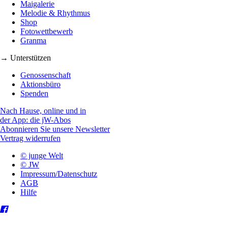
Maigalerie
Melodie & Rhythmus
Shop
Fotowettbewerb
Granma
→ Unterstützen
Genossenschaft
Aktionsbüro
Spenden
Nach Hause, online und in
der App: die jW-Abos
Abonnieren Sie unsere Newsletter
Vertrag widerrufen
© junge Welt
© JW
Impressum/Datenschutz
AGB
Hilfe