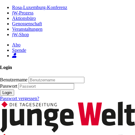
Zum
Rosa-Luxemburg-Konferenz
Inhalt
jW-Prozess
der
Aktionsbüro
Seite
Genossenschaft
Veranstaltungen
jW-Shop
Abo
Spende
Login
Benutzername
Passwort
Login
Passwort vergessen?