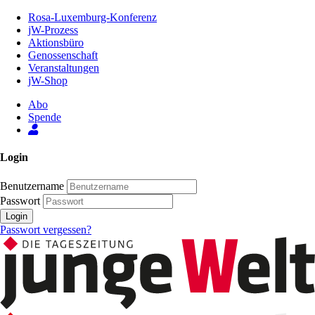
Zum
Rosa-Luxemburg-Konferenz
Inhalt
jW-Prozess
der
Aktionsbüro
Seite
Genossenschaft
Veranstaltungen
jW-Shop
Abo
Spende
Login
Benutzername
Passwort
Login
Passwort vergessen?