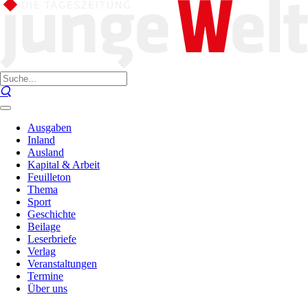
Ausgaben
Inland
Ausland
Kapital & Arbeit
Feuilleton
Thema
Sport
Geschichte
Beilage
Leserbriefe
Verlag
Veranstaltungen
Termine
Über uns