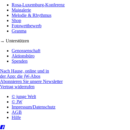
Rosa-Luxemburg-Konferenz
Maigalerie
Melodie & Rhythmus
Shop
Fotowettbewerb
Granma
→ Unterstützen
Genossenschaft
Aktionsbüro
Spenden
Nach Hause, online und in
der App: die jW-Abos
Abonnieren Sie unsere Newsletter
Vertrag widerrufen
© junge Welt
© JW
Impressum/Datenschutz
AGB
Hilfe