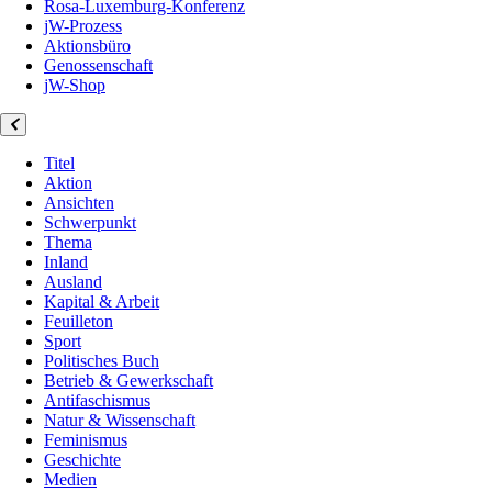
Rosa-Luxemburg-Konferenz
jW-Prozess
Aktionsbüro
Genossenschaft
jW-Shop
Titel
Aktion
Ansichten
Schwerpunkt
Thema
Inland
Ausland
Kapital & Arbeit
Feuilleton
Sport
Politisches Buch
Betrieb & Gewerkschaft
Antifaschismus
Natur & Wissenschaft
Feminismus
Geschichte
Medien