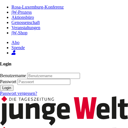
Zum
Rosa-Luxemburg-Konferenz
Inhalt
jW-Prozess
der
Aktionsbüro
Seite
Genossenschaft
Veranstaltungen
jW-Shop
Abo
Spende
Login
Benutzername
Passwort
Login
Passwort vergessen?