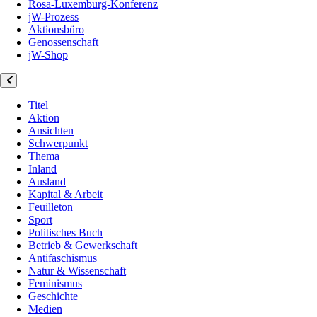
Rosa-Luxemburg-Konferenz
jW-Prozess
Aktionsbüro
Genossenschaft
jW-Shop
Titel
Aktion
Ansichten
Schwerpunkt
Thema
Inland
Ausland
Kapital & Arbeit
Feuilleton
Sport
Politisches Buch
Betrieb & Gewerkschaft
Antifaschismus
Natur & Wissenschaft
Feminismus
Geschichte
Medien