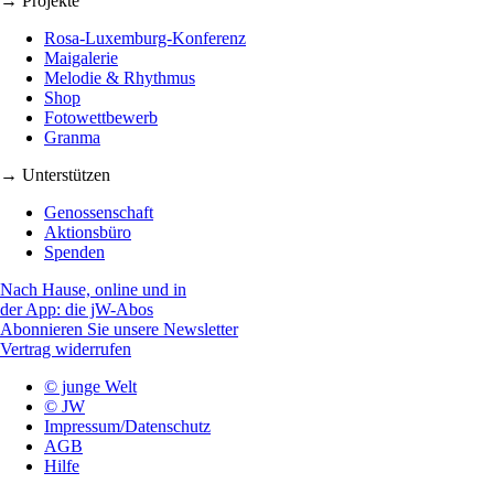
→ Projekte
Rosa-Luxemburg-Konferenz
Maigalerie
Melodie & Rhythmus
Shop
Fotowettbewerb
Granma
→ Unterstützen
Genossenschaft
Aktionsbüro
Spenden
Nach Hause, online und in
der App: die jW-Abos
Abonnieren Sie unsere Newsletter
Vertrag widerrufen
© junge Welt
© JW
Impressum/Datenschutz
AGB
Hilfe