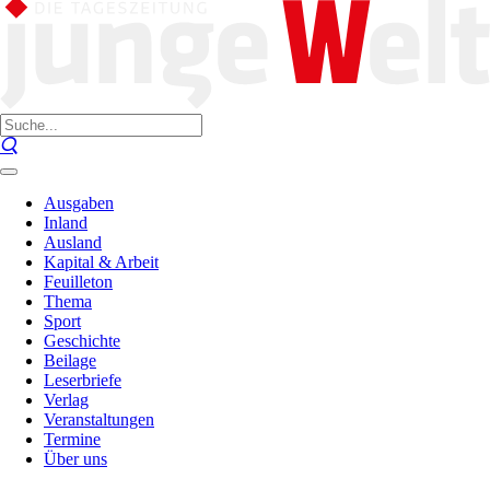
Ausgaben
Inland
Ausland
Kapital & Arbeit
Feuilleton
Thema
Sport
Geschichte
Beilage
Leserbriefe
Verlag
Veranstaltungen
Termine
Über uns