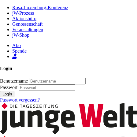
Zum
Rosa-Luxemburg-Konferenz
Inhalt
jW-Prozess
der
Aktionsbüro
Seite
Genossenschaft
Veranstaltungen
jW-Shop
Abo
Spende
Login
Benutzername
Passwort
Login
Passwort vergessen?