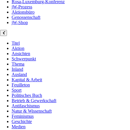
Rosa-Luxemburg-Konferenz
jW-Prozess
Aktionsbüro
Genossenschaft
jW-Shop
Titel
Aktion
Ansichten
Schwerpunkt
Thema
Inland
Ausland
Kapital & Arbeit
Feuilleton
Sport
Politisches Buch
Betrieb & Gewerkschaft
Antifaschismus
Natur & Wissenschaft
Feminismus
Geschichte
Medien