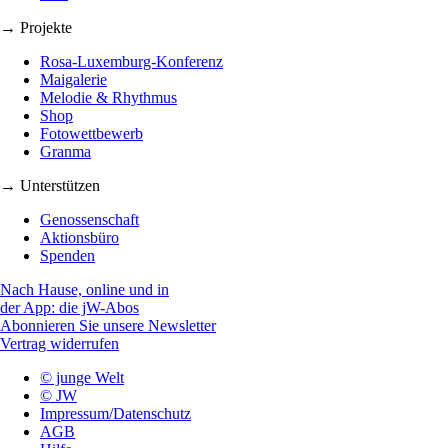
→ Projekte
Rosa-Luxemburg-Konferenz
Maigalerie
Melodie & Rhythmus
Shop
Fotowettbewerb
Granma
→ Unterstützen
Genossenschaft
Aktionsbüro
Spenden
Nach Hause, online und in
der App: die jW-Abos
Abonnieren Sie unsere Newsletter
Vertrag widerrufen
© junge Welt
© JW
Impressum/Datenschutz
AGB