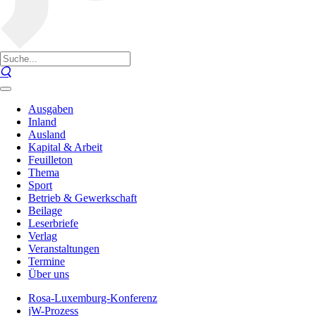
Ausgaben
Inland
Ausland
Kapital & Arbeit
Feuilleton
Thema
Sport
Betrieb & Gewerkschaft
Beilage
Leserbriefe
Verlag
Veranstaltungen
Termine
Über uns
Rosa-Luxemburg-Konferenz
jW-Prozess