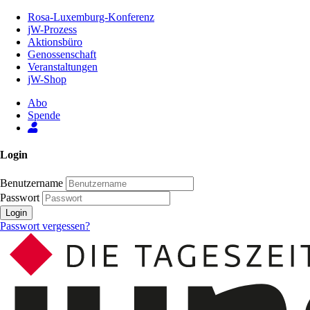
Zum
Rosa-Luxemburg-Konferenz
Inhalt
jW-Prozess
der
Aktionsbüro
Seite
Genossenschaft
Veranstaltungen
jW-Shop
Abo
Spende
Login
Benutzername
Passwort
Login
Passwort vergessen?