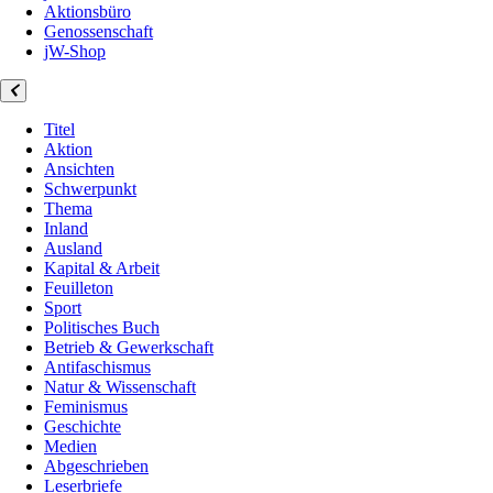
Aktionsbüro
Genossenschaft
jW-Shop
Titel
Aktion
Ansichten
Schwerpunkt
Thema
Inland
Ausland
Kapital & Arbeit
Feuilleton
Sport
Politisches Buch
Betrieb & Gewerkschaft
Antifaschismus
Natur & Wissenschaft
Feminismus
Geschichte
Medien
Abgeschrieben
Leserbriefe