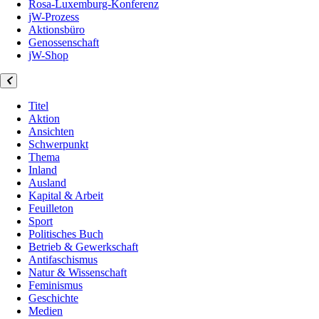
Rosa-Luxemburg-Konferenz
jW-Prozess
Aktionsbüro
Genossenschaft
jW-Shop
Titel
Aktion
Ansichten
Schwerpunkt
Thema
Inland
Ausland
Kapital & Arbeit
Feuilleton
Sport
Politisches Buch
Betrieb & Gewerkschaft
Antifaschismus
Natur & Wissenschaft
Feminismus
Geschichte
Medien