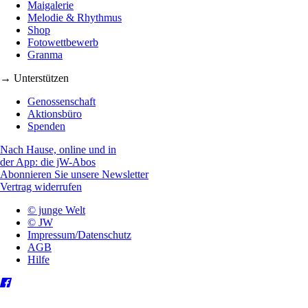
Maigalerie
Melodie & Rhythmus
Shop
Fotowettbewerb
Granma
→ Unterstützen
Genossenschaft
Aktionsbüro
Spenden
Nach Hause, online und in
der App: die jW-Abos
Abonnieren Sie unsere Newsletter
Vertrag widerrufen
© junge Welt
© JW
Impressum/Datenschutz
AGB
Hilfe