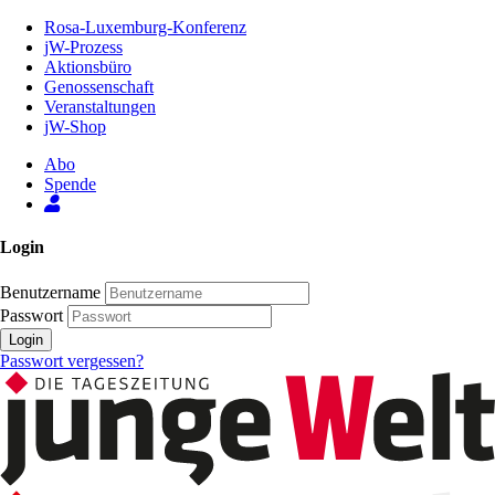
Zum
Rosa-Luxemburg-Konferenz
Inhalt
jW-Prozess
der
Aktionsbüro
Seite
Genossenschaft
Veranstaltungen
jW-Shop
Abo
Spende
Login
Benutzername
Passwort
Login
Passwort vergessen?