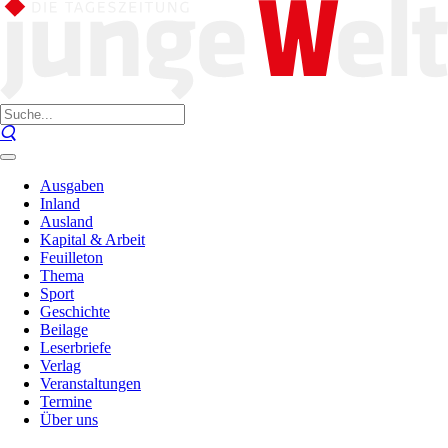
Ausgaben
Inland
Ausland
Kapital & Arbeit
Feuilleton
Thema
Sport
Geschichte
Beilage
Leserbriefe
Verlag
Veranstaltungen
Termine
Über uns