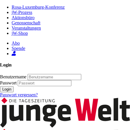
Zum
Rosa-Luxemburg-Konferenz
Inhalt
jW-Prozess
der
Aktionsbüro
Seite
Genossenschaft
Veranstaltungen
jW-Shop
Abo
Spende
Login
Benutzername
Passwort
Login
Passwort vergessen?