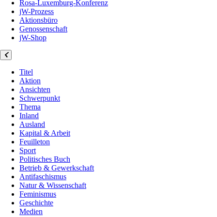
Rosa-Luxemburg-Konferenz
jW-Prozess
Aktionsbüro
Genossenschaft
jW-Shop
Titel
Aktion
Ansichten
Schwerpunkt
Thema
Inland
Ausland
Kapital & Arbeit
Feuilleton
Sport
Politisches Buch
Betrieb & Gewerkschaft
Antifaschismus
Natur & Wissenschaft
Feminismus
Geschichte
Medien