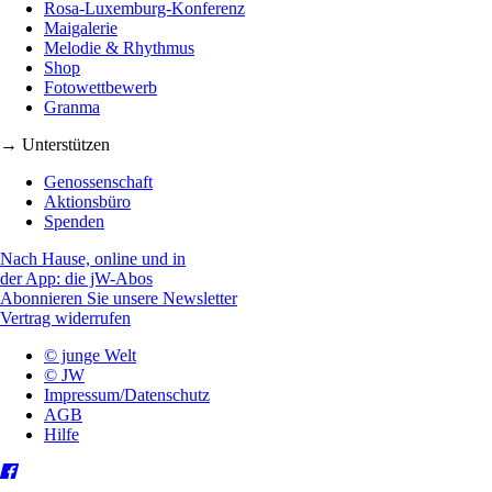
Rosa-Luxemburg-Konferenz
Maigalerie
Melodie & Rhythmus
Shop
Fotowettbewerb
Granma
→ Unterstützen
Genossenschaft
Aktionsbüro
Spenden
Nach Hause, online und in
der App: die jW-Abos
Abonnieren Sie unsere Newsletter
Vertrag widerrufen
© junge Welt
© JW
Impressum/Datenschutz
AGB
Hilfe