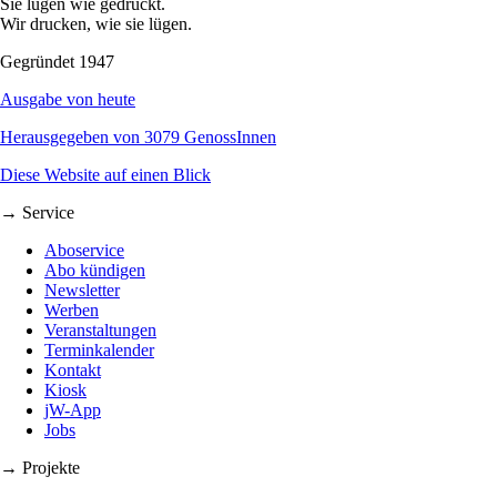
Sie lügen wie gedruckt.
Wir drucken, wie sie lügen.
Gegründet 1947
Ausgabe von heute
Herausgegeben von 3079 GenossInnen
Diese Website auf einen Blick
→ Service
Aboservice
Abo kündigen
Newsletter
Werben
Veranstaltungen
Terminkalender
Kontakt
Kiosk
jW-App
Jobs
→ Projekte