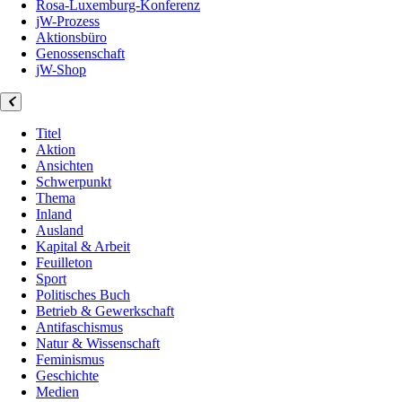
Rosa-Luxemburg-Konferenz
jW-Prozess
Aktionsbüro
Genossenschaft
jW-Shop
Titel
Aktion
Ansichten
Schwerpunkt
Thema
Inland
Ausland
Kapital & Arbeit
Feuilleton
Sport
Politisches Buch
Betrieb & Gewerkschaft
Antifaschismus
Natur & Wissenschaft
Feminismus
Geschichte
Medien