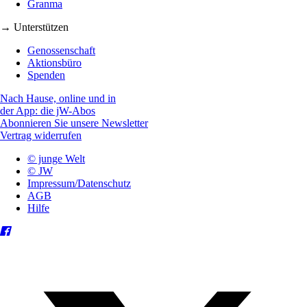
Granma
→ Unterstützen
Genossenschaft
Aktionsbüro
Spenden
Nach Hause, online und in
der App: die jW-Abos
Abonnieren Sie unsere Newsletter
Vertrag widerrufen
© junge Welt
© JW
Impressum/Datenschutz
AGB
Hilfe