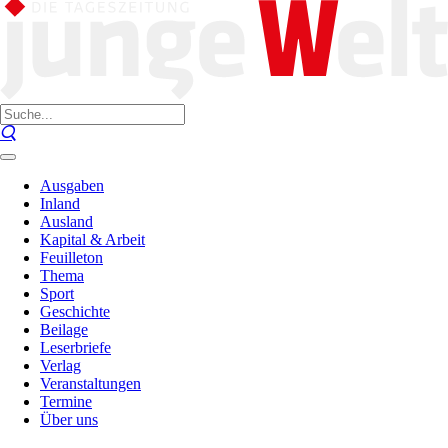
Ausgaben
Inland
Ausland
Kapital & Arbeit
Feuilleton
Thema
Sport
Geschichte
Beilage
Leserbriefe
Verlag
Veranstaltungen
Termine
Über uns