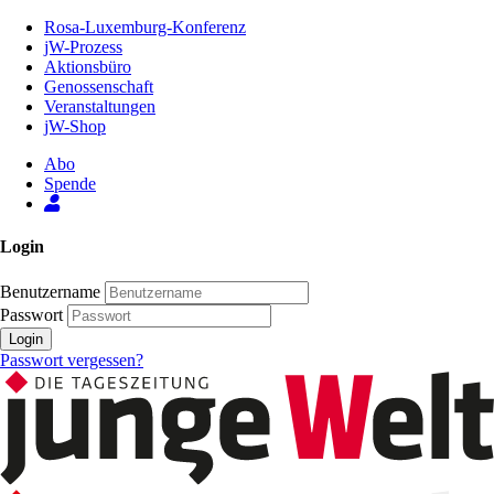
Zum
Rosa-Luxemburg-Konferenz
Inhalt
jW-Prozess
der
Aktionsbüro
Seite
Genossenschaft
Veranstaltungen
jW-Shop
Abo
Spende
Login
Benutzername
Passwort
Login
Passwort vergessen?