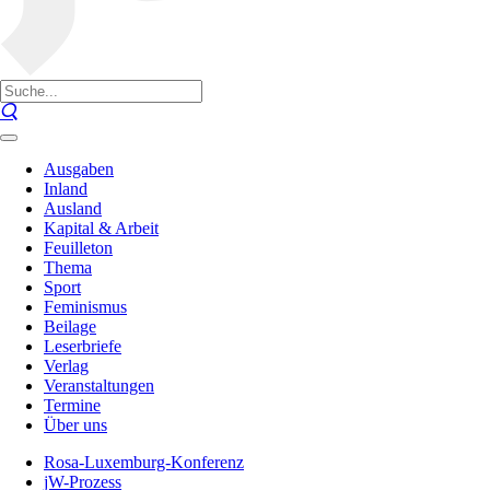
Ausgaben
Inland
Ausland
Kapital & Arbeit
Feuilleton
Thema
Sport
Feminismus
Beilage
Leserbriefe
Verlag
Veranstaltungen
Termine
Über uns
Rosa-Luxemburg-Konferenz
jW-Prozess