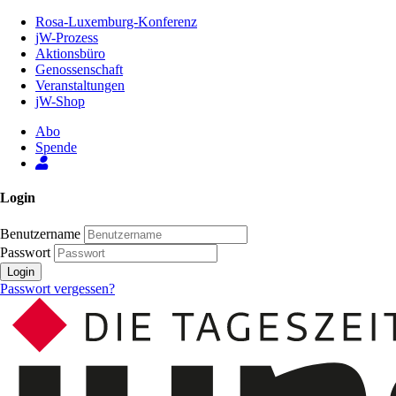
Zum
Rosa-Luxemburg-Konferenz
Inhalt
jW-Prozess
der
Aktionsbüro
Seite
Genossenschaft
Veranstaltungen
jW-Shop
Abo
Spende
Login
Benutzername
Passwort
Login
Passwort vergessen?