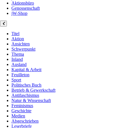
Aktionsbüro
Genossenschaft
jW-Shop
Titel
Aktion
Ansichten
Schwerpunkt
Thema
Inland
Ausland
Kapital & Arbeit
Feuilleton
Sport
Politisches Buch
Betrieb & Gewerkschaft
Antifaschismus
Natur & Wissenschaft
Feminismus
Geschichte
Medien
Abgeschrieben
Leserbriefe