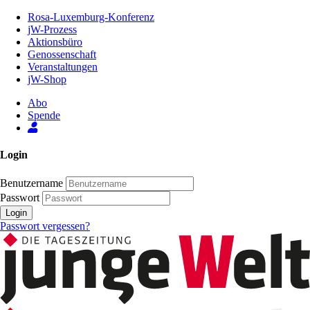
Zum
Rosa-Luxemburg-Konferenz
Inhalt
jW-Prozess
der
Aktionsbüro
Seite
Genossenschaft
Veranstaltungen
jW-Shop
Abo
Spende
Login
Benutzername
Passwort
Login
Passwort vergessen?