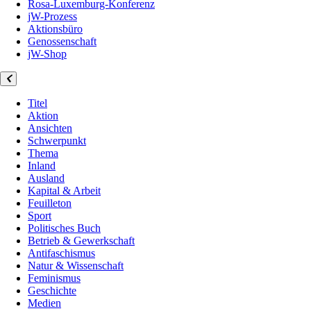
Rosa-Luxemburg-Konferenz
jW-Prozess
Aktionsbüro
Genossenschaft
jW-Shop
Titel
Aktion
Ansichten
Schwerpunkt
Thema
Inland
Ausland
Kapital & Arbeit
Feuilleton
Sport
Politisches Buch
Betrieb & Gewerkschaft
Antifaschismus
Natur & Wissenschaft
Feminismus
Geschichte
Medien