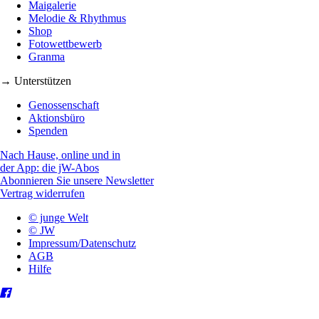
Maigalerie
Melodie & Rhythmus
Shop
Fotowettbewerb
Granma
→ Unterstützen
Genossenschaft
Aktionsbüro
Spenden
Nach Hause, online und in
der App: die jW-Abos
Abonnieren Sie unsere Newsletter
Vertrag widerrufen
© junge Welt
© JW
Impressum/Datenschutz
AGB
Hilfe