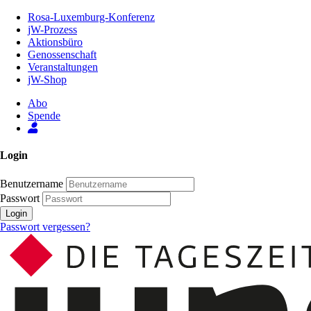
Zum
Rosa-Luxemburg-Konferenz
Inhalt
jW-Prozess
der
Aktionsbüro
Seite
Genossenschaft
Veranstaltungen
jW-Shop
Abo
Spende
Login
Benutzername
Passwort
Login
Passwort vergessen?