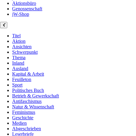
Aktionsbüro
Genossenschaft
jW-Shop
Titel
Aktion
Ansichten
Schwerpunkt
Thema
Inland
Ausland
Kapital & Arbeit
Feuilleton
Sport
Politisches Buch
Betrieb & Gewerkschaft
Antifaschismus
Natur & Wissenschaft
Feminismus
Geschichte
Medien
Abgeschrieben
Leserbriefe