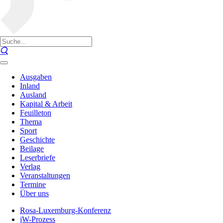
Ausgaben
Inland
Ausland
Kapital & Arbeit
Feuilleton
Thema
Sport
Geschichte
Beilage
Leserbriefe
Verlag
Veranstaltungen
Termine
Über uns
Rosa-Luxemburg-Konferenz
jW-Prozess