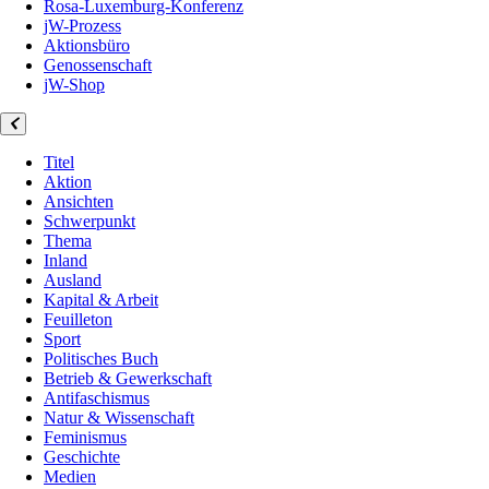
Rosa-Luxemburg-Konferenz
jW-Prozess
Aktionsbüro
Genossenschaft
jW-Shop
Titel
Aktion
Ansichten
Schwerpunkt
Thema
Inland
Ausland
Kapital & Arbeit
Feuilleton
Sport
Politisches Buch
Betrieb & Gewerkschaft
Antifaschismus
Natur & Wissenschaft
Feminismus
Geschichte
Medien