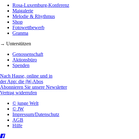
Rosa-Luxemburg-Konferenz
Maigalerie
Melodie & Rhythmus
Shop
Fotowettbewerb
Granma
→ Unterstützen
Genossenschaft
Aktionsbüro
Spenden
Nach Hause, online und in
der App: die jW-Abos
Abonnieren Sie unsere Newsletter
Vertrag widerrufen
© junge Welt
© JW
Impressum/Datenschutz
AGB
Hilfe