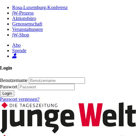
Zum
Rosa-Luxemburg-Konferenz
Inhalt
jW-Prozess
der
Aktionsbüro
Seite
Genossenschaft
Veranstaltungen
jW-Shop
Abo
Spende
Login
Benutzername
Passwort
Login
Passwort vergessen?