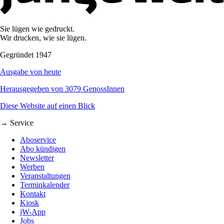
Sie lügen wie gedruckt.
Wir drucken, wie sie lügen.
Gegründet 1947
Ausgabe von heute
Herausgegeben von 3079 GenossInnen
Diese Website auf einen Blick
→ Service
Aboservice
Abo kündigen
Newsletter
Werben
Veranstaltungen
Terminkalender
Kontakt
Kiosk
jW-App
Jobs