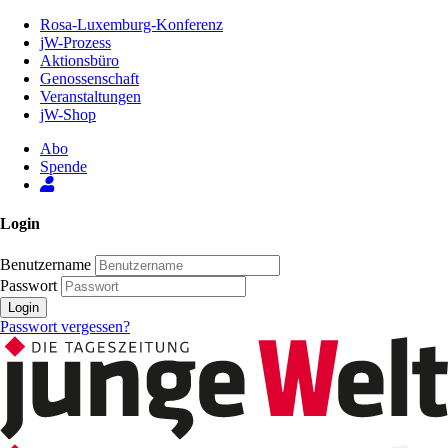
Zum
Rosa-Luxemburg-Konferenz
Inhalt
jW-Prozess
der
Aktionsbüro
Seite
Genossenschaft
Veranstaltungen
jW-Shop
Abo
Spende
Login
Benutzername
Passwort
Login
Passwort vergessen?