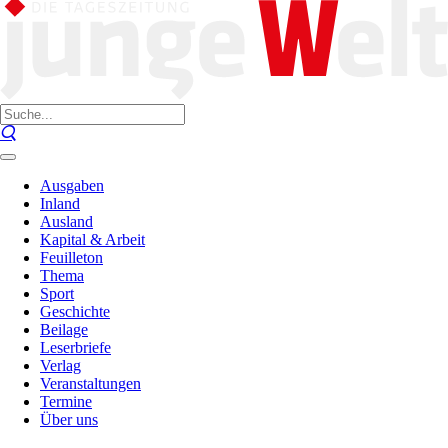
Ausgaben
Inland
Ausland
Kapital & Arbeit
Feuilleton
Thema
Sport
Geschichte
Beilage
Leserbriefe
Verlag
Veranstaltungen
Termine
Über uns