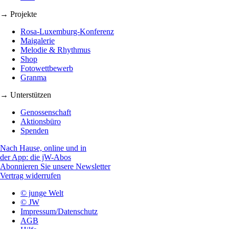
→ Projekte
Rosa-Luxemburg-Konferenz
Maigalerie
Melodie & Rhythmus
Shop
Fotowettbewerb
Granma
→ Unterstützen
Genossenschaft
Aktionsbüro
Spenden
Nach Hause, online und in
der App: die jW-Abos
Abonnieren Sie unsere Newsletter
Vertrag widerrufen
© junge Welt
© JW
Impressum/Datenschutz
AGB