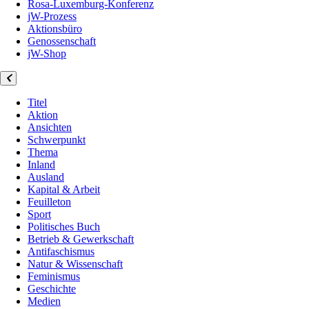
Rosa-Luxemburg-Konferenz
jW-Prozess
Aktionsbüro
Genossenschaft
jW-Shop
Titel
Aktion
Ansichten
Schwerpunkt
Thema
Inland
Ausland
Kapital & Arbeit
Feuilleton
Sport
Politisches Buch
Betrieb & Gewerkschaft
Antifaschismus
Natur & Wissenschaft
Feminismus
Geschichte
Medien