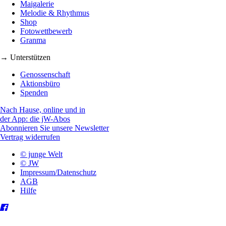
Maigalerie
Melodie & Rhythmus
Shop
Fotowettbewerb
Granma
→ Unterstützen
Genossenschaft
Aktionsbüro
Spenden
Nach Hause, online und in
der App: die jW-Abos
Abonnieren Sie unsere Newsletter
Vertrag widerrufen
© junge Welt
© JW
Impressum/Datenschutz
AGB
Hilfe