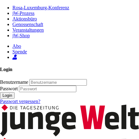
Zum
Rosa-Luxemburg-Konferenz
Inhalt
jW-Prozess
der
Aktionsbüro
Seite
Genossenschaft
Veranstaltungen
jW-Shop
Abo
Spende
Login
Benutzername
Passwort
Login
Passwort vergessen?