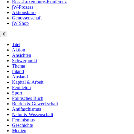
Rosa-Luxemburg-Konferenz
jW-Prozess
Aktionsbüro
Genossenschaft
jW-Shop
Titel
Aktion
Ansichten
Schwerpunkt
Thema
Inland
Ausland
Kapital & Arbeit
Feuilleton
Sport
Politisches Buch
Betrieb & Gewerkschaft
Antifaschismus
Natur & Wissenschaft
Feminismus
Geschichte
Medien