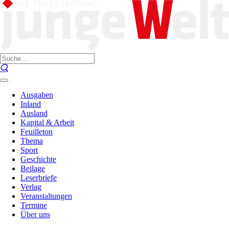
Ausgaben
Inland
Ausland
Kapital & Arbeit
Feuilleton
Thema
Sport
Geschichte
Beilage
Leserbriefe
Verlag
Veranstaltungen
Termine
Über uns