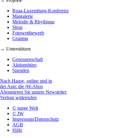
→ Projekte
Rosa-Luxemburg-Konferenz
Maigalerie
Melodie & Rhythmus
Shop
Fotowettbewerb
Granma
→ Unterstützen
Genossenschaft
Aktionsbüro
Spenden
Nach Hause, online und in
der App: die jW-Abos
Abonnieren Sie unsere Newsletter
Vertrag widerrufen
© junge Welt
© JW
Impressum/Datenschutz
AGB
Hilfe