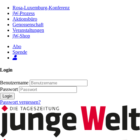
Zum
Rosa-Luxemburg-Konferenz
Inhalt
jW-Prozess
der
Aktionsbüro
Seite
Genossenschaft
Veranstaltungen
jW-Shop
Abo
Spende
Login
Benutzername
Passwort
Login
Passwort vergessen?