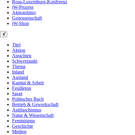
Rosa-Luxemburg-Konferenz
jW-Prozess
Aktionsbüro
Genossenschaft
jW-Shop
Titel
Aktion
Ansichten
Schwerpunkt
Thema
Inland
Ausland
Kapital & Arbeit
Feuilleton
Sport
Politisches Buch
Betrieb & Gewerkschaft
Antifaschismus
Natur & Wissenschaft
Feminismus
Geschichte
Medien