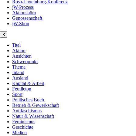
Rosa-Luxemburg-Konferenz
jW-Prozess
Aktionsbüro
Genossenschaft
jW-Shop
Titel
Aktion
Ansichten
Schwerpunkt
Thema
Inland
Ausland
Kapital & Arbeit
Feuilleton
Sport
Politisches Buch
Betrieb & Gewerkschaft
Antifaschismus
Natur & Wissenschaft
Feminismus
Geschichte
Medien