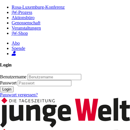
Zum
Rosa-Luxemburg-Konferenz
Inhalt
jW-Prozess
der
Aktionsbüro
Seite
Genossenschaft
Veranstaltungen
jW-Shop
Abo
Spende
Login
Benutzername
Passwort
Login
Passwort vergessen?