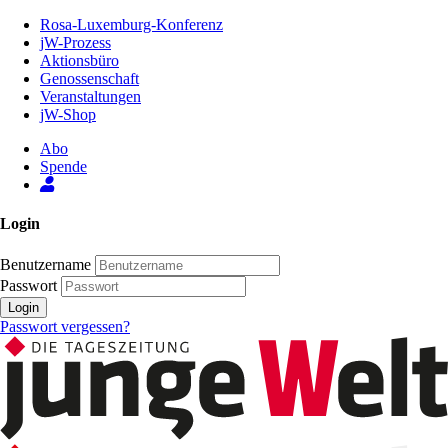
Zum
Rosa-Luxemburg-Konferenz
Inhalt
jW-Prozess
der
Aktionsbüro
Seite
Genossenschaft
Veranstaltungen
jW-Shop
Abo
Spende
Login
Benutzername
Passwort
Login
Passwort vergessen?