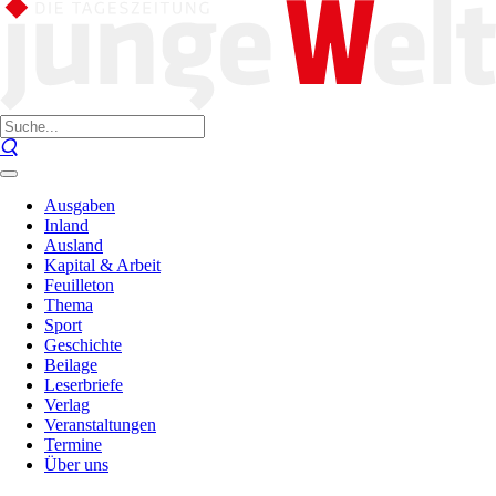
Ausgaben
Inland
Ausland
Kapital & Arbeit
Feuilleton
Thema
Sport
Geschichte
Beilage
Leserbriefe
Verlag
Veranstaltungen
Termine
Über uns