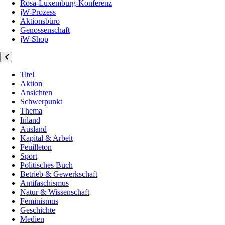
Rosa-Luxemburg-Konferenz
jW-Prozess
Aktionsbüro
Genossenschaft
jW-Shop
Titel
Aktion
Ansichten
Schwerpunkt
Thema
Inland
Ausland
Kapital & Arbeit
Feuilleton
Sport
Politisches Buch
Betrieb & Gewerkschaft
Antifaschismus
Natur & Wissenschaft
Feminismus
Geschichte
Medien