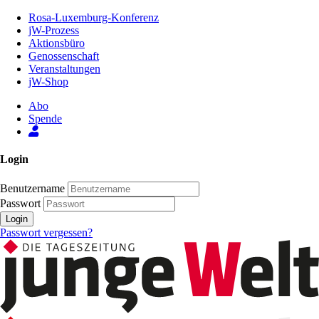
Zum
Rosa-Luxemburg-Konferenz
Inhalt
jW-Prozess
der
Aktionsbüro
Seite
Genossenschaft
Veranstaltungen
jW-Shop
Abo
Spende
Login
Benutzername
Passwort
Login
Passwort vergessen?