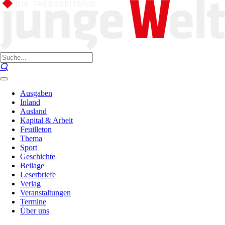
Ausgaben
Inland
Ausland
Kapital & Arbeit
Feuilleton
Thema
Sport
Geschichte
Beilage
Leserbriefe
Verlag
Veranstaltungen
Termine
Über uns