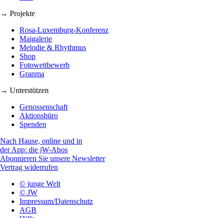
→ Projekte
Rosa-Luxemburg-Konferenz
Maigalerie
Melodie & Rhythmus
Shop
Fotowettbewerb
Granma
→ Unterstützen
Genossenschaft
Aktionsbüro
Spenden
Nach Hause, online und in
der App: die jW-Abos
Abonnieren Sie unsere Newsletter
Vertrag widerrufen
© junge Welt
© JW
Impressum/Datenschutz
AGB