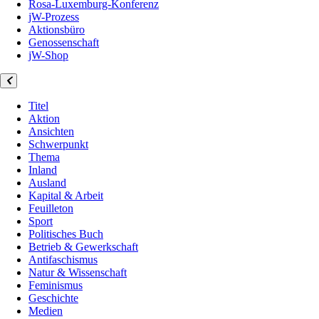
Rosa-Luxemburg-Konferenz
jW-Prozess
Aktionsbüro
Genossenschaft
jW-Shop
Titel
Aktion
Ansichten
Schwerpunkt
Thema
Inland
Ausland
Kapital & Arbeit
Feuilleton
Sport
Politisches Buch
Betrieb & Gewerkschaft
Antifaschismus
Natur & Wissenschaft
Feminismus
Geschichte
Medien