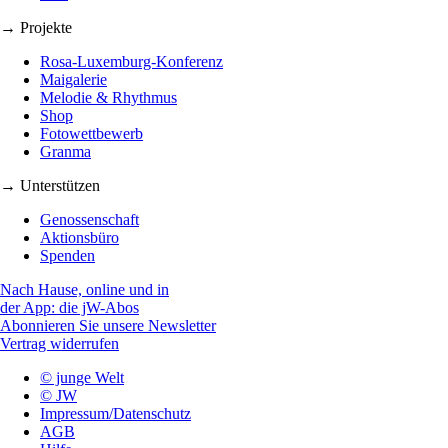
→ Projekte
Rosa-Luxemburg-Konferenz
Maigalerie
Melodie & Rhythmus
Shop
Fotowettbewerb
Granma
→ Unterstützen
Genossenschaft
Aktionsbüro
Spenden
Nach Hause, online und in
der App: die jW-Abos
Abonnieren Sie unsere Newsletter
Vertrag widerrufen
© junge Welt
© JW
Impressum/Datenschutz
AGB