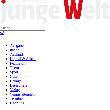
Ausgaben
Inland
Ausland
Kapital & Arbeit
Feuilleton
Thema
Sport
Geschichte
Beilage
Leserbriefe
Verlag
Veranstaltungen
Termine
Über uns