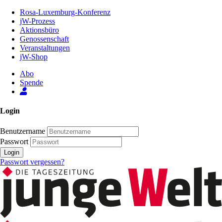
Zum
Rosa-Luxemburg-Konferenz
Inhalt
jW-Prozess
der
Aktionsbüro
Seite
Genossenschaft
Veranstaltungen
jW-Shop
Abo
Spende
Login
Benutzername
Passwort
Login
Passwort vergessen?