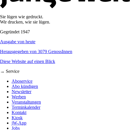
Sie lügen wie gedruckt.
Wir drucken, wie sie lügen.
Gegründet 1947
Ausgabe von heute
Herausgegeben von 3079 GenossInnen
Diese Website auf einen Blick
→ Service
Aboservice
Abo kündigen
Newsletter
Werben
Veranstaltungen
Terminkalender
Kontakt
Kiosk
jW-App
Jobs