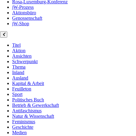
Rosa-Luxemburg-Konferenz
jW-Prozess
Aktionsbüro
Genossenschaft
jW-Shop
Titel
Aktion
Ansichten
Schwerpunkt
Thema
Inland
Ausland
Kapital & Arbeit
Feuilleton
Sport
Politisches Buch
Betrieb & Gewerkschaft
Antifaschismus
Natur & Wissenschaft
Feminismus
Geschichte
Medien