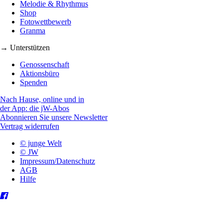
Melodie & Rhythmus
Shop
Fotowettbewerb
Granma
→ Unterstützen
Genossenschaft
Aktionsbüro
Spenden
Nach Hause, online und in
der App: die jW-Abos
Abonnieren Sie unsere Newsletter
Vertrag widerrufen
© junge Welt
© JW
Impressum/Datenschutz
AGB
Hilfe