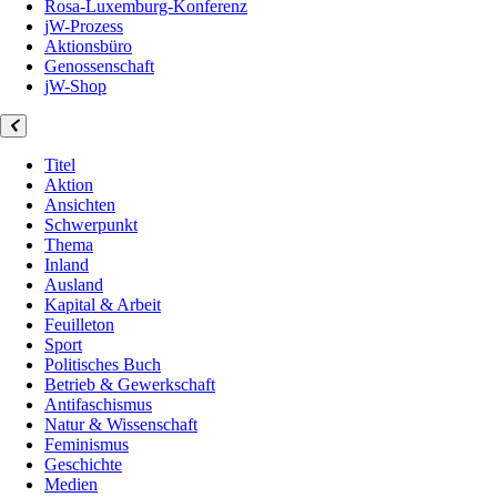
Rosa-Luxemburg-Konferenz
jW-Prozess
Aktionsbüro
Genossenschaft
jW-Shop
Titel
Aktion
Ansichten
Schwerpunkt
Thema
Inland
Ausland
Kapital & Arbeit
Feuilleton
Sport
Politisches Buch
Betrieb & Gewerkschaft
Antifaschismus
Natur & Wissenschaft
Feminismus
Geschichte
Medien