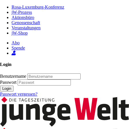
Zum
Rosa-Luxemburg-Konferenz
Inhalt
jW-Prozess
der
Aktionsbüro
Seite
Genossenschaft
Veranstaltungen
jW-Shop
Abo
Spende
Login
Benutzername
Passwort
Login
Passwort vergessen?