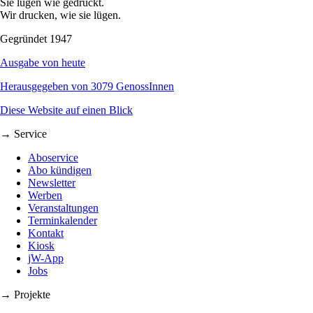
Sie lügen wie gedruckt.
Wir drucken, wie sie lügen.
Gegründet 1947
Ausgabe von heute
Herausgegeben von 3079 GenossInnen
Diese Website auf einen Blick
→ Service
Aboservice
Abo kündigen
Newsletter
Werben
Veranstaltungen
Terminkalender
Kontakt
Kiosk
jW-App
Jobs
→ Projekte