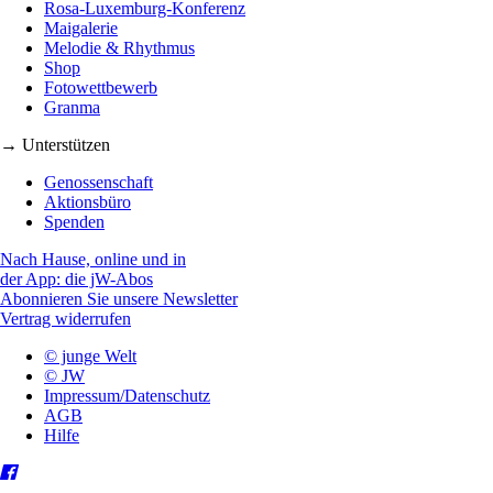
Rosa-Luxemburg-Konferenz
Maigalerie
Melodie & Rhythmus
Shop
Fotowettbewerb
Granma
→ Unterstützen
Genossenschaft
Aktionsbüro
Spenden
Nach Hause, online und in
der App: die jW-Abos
Abonnieren Sie unsere Newsletter
Vertrag widerrufen
© junge Welt
© JW
Impressum/Datenschutz
AGB
Hilfe