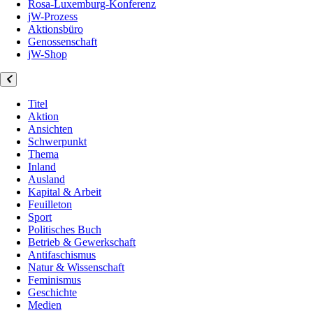
Rosa-Luxemburg-Konferenz
jW-Prozess
Aktionsbüro
Genossenschaft
jW-Shop
Titel
Aktion
Ansichten
Schwerpunkt
Thema
Inland
Ausland
Kapital & Arbeit
Feuilleton
Sport
Politisches Buch
Betrieb & Gewerkschaft
Antifaschismus
Natur & Wissenschaft
Feminismus
Geschichte
Medien