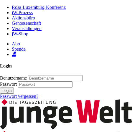
Zum
Rosa-Luxemburg-Konferenz
Inhalt
jW-Prozess
der
Aktionsbüro
Seite
Genossenschaft
Veranstaltungen
jW-Shop
Abo
Spende
Login
Benutzername
Passwort
Login
Passwort vergessen?