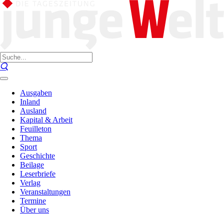
Ausgaben
Inland
Ausland
Kapital & Arbeit
Feuilleton
Thema
Sport
Geschichte
Beilage
Leserbriefe
Verlag
Veranstaltungen
Termine
Über uns