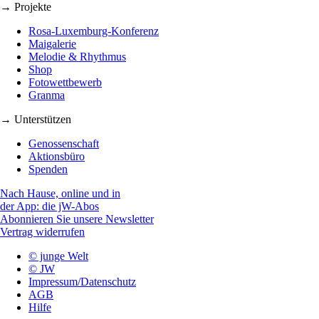
→ Projekte
Rosa-Luxemburg-Konferenz
Maigalerie
Melodie & Rhythmus
Shop
Fotowettbewerb
Granma
→ Unterstützen
Genossenschaft
Aktionsbüro
Spenden
Nach Hause, online und in
der App: die jW-Abos
Abonnieren Sie unsere Newsletter
Vertrag widerrufen
© junge Welt
© JW
Impressum/Datenschutz
AGB
Hilfe