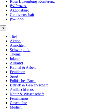
Rosa-Luxemburg-Konferenz
jW-Prozess
Aktionsbüro
Genossenschaft
jW-Shop
Titel
Aktion
Ansichten
Schwerpunkt
Thema
Inland
Ausland
Kapital & Arbeit
Feuilleton
Sport
Politisches Buch
Betrieb & Gewerkschaft
Antifaschismus
Natur & Wissenschaft
Feminismus
Geschichte
Medien