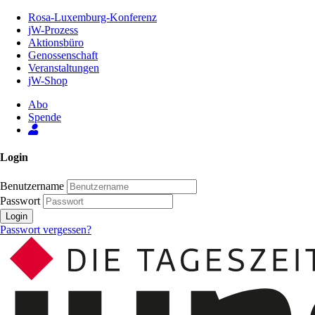
Zum
Rosa-Luxemburg-Konferenz
Inhalt
jW-Prozess
der
Aktionsbüro
Seite
Genossenschaft
Veranstaltungen
jW-Shop
Abo
Spende
Login
Benutzername
Passwort
Login
Passwort vergessen?