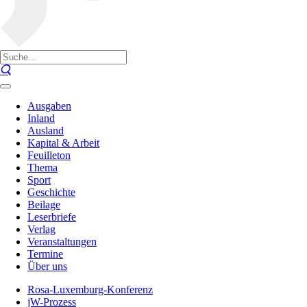
Ausgaben
Inland
Ausland
Kapital & Arbeit
Feuilleton
Thema
Sport
Geschichte
Beilage
Leserbriefe
Verlag
Veranstaltungen
Termine
Über uns
Rosa-Luxemburg-Konferenz
jW-Prozess