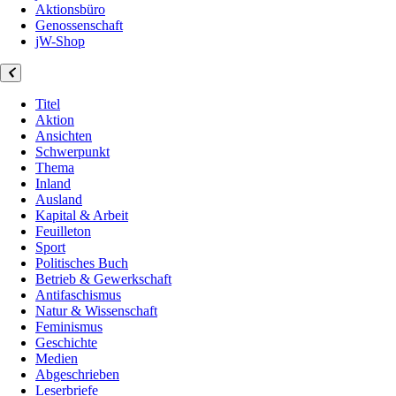
Aktionsbüro
Genossenschaft
jW-Shop
Titel
Aktion
Ansichten
Schwerpunkt
Thema
Inland
Ausland
Kapital & Arbeit
Feuilleton
Sport
Politisches Buch
Betrieb & Gewerkschaft
Antifaschismus
Natur & Wissenschaft
Feminismus
Geschichte
Medien
Abgeschrieben
Leserbriefe