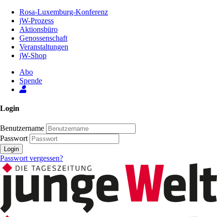
Zum
Rosa-Luxemburg-Konferenz
Inhalt
jW-Prozess
der
Aktionsbüro
Seite
Genossenschaft
Veranstaltungen
jW-Shop
Abo
Spende
Login
Benutzername
Passwort
Login
Passwort vergessen?