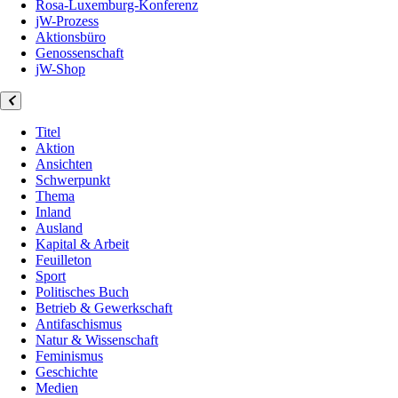
Rosa-Luxemburg-Konferenz
jW-Prozess
Aktionsbüro
Genossenschaft
jW-Shop
Titel
Aktion
Ansichten
Schwerpunkt
Thema
Inland
Ausland
Kapital & Arbeit
Feuilleton
Sport
Politisches Buch
Betrieb & Gewerkschaft
Antifaschismus
Natur & Wissenschaft
Feminismus
Geschichte
Medien