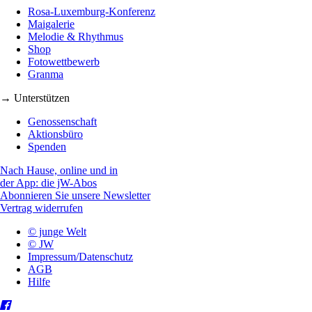
Rosa-Luxemburg-Konferenz
Maigalerie
Melodie & Rhythmus
Shop
Fotowettbewerb
Granma
→ Unterstützen
Genossenschaft
Aktionsbüro
Spenden
Nach Hause, online und in
der App: die jW-Abos
Abonnieren Sie unsere Newsletter
Vertrag widerrufen
© junge Welt
© JW
Impressum/Datenschutz
AGB
Hilfe