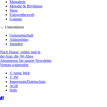
Maigalerie
Melodie & Rhythmus
Shop
Fotowettbewerb
Granma
→ Unterstützen
Genossenschaft
Aktionsbüro
Spenden
Nach Hause, online und in
der App: die jW-Abos
Abonnieren Sie unsere Newsletter
Vertrag widerrufen
© junge Welt
© JW
Impressum/Datenschutz
AGB
Hilfe