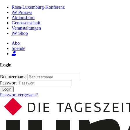
Zum
Rosa-Luxemburg-Konferenz
Inhalt
jW-Prozess
der
Aktionsbüro
Seite
Genossenschaft
Veranstaltungen
jW-Shop
Abo
Spende
Login
Benutzername
Passwort
Login
Passwort vergessen?