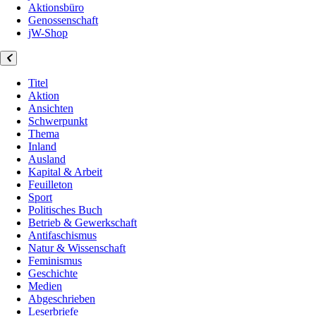
Aktionsbüro
Genossenschaft
jW-Shop
Titel
Aktion
Ansichten
Schwerpunkt
Thema
Inland
Ausland
Kapital & Arbeit
Feuilleton
Sport
Politisches Buch
Betrieb & Gewerkschaft
Antifaschismus
Natur & Wissenschaft
Feminismus
Geschichte
Medien
Abgeschrieben
Leserbriefe