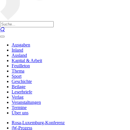
Ausgaben
Inland
Ausland
Kapital & Arbeit
Feuilleton
Thema
Sport
Geschichte
Beilage
Leserbriefe
Verlag
Veranstaltungen
Termine
Über uns
Rosa-Luxemburg-Konferenz
jW-Prozess