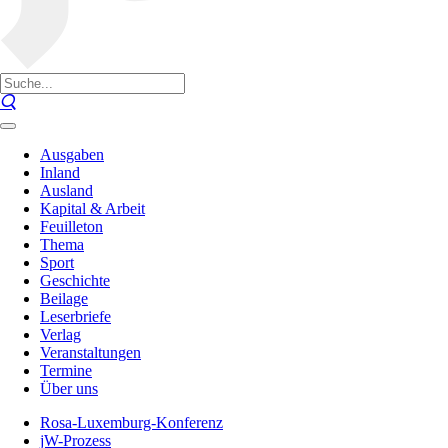
Ausgaben
Inland
Ausland
Kapital & Arbeit
Feuilleton
Thema
Sport
Geschichte
Beilage
Leserbriefe
Verlag
Veranstaltungen
Termine
Über uns
Rosa-Luxemburg-Konferenz
jW-Prozess