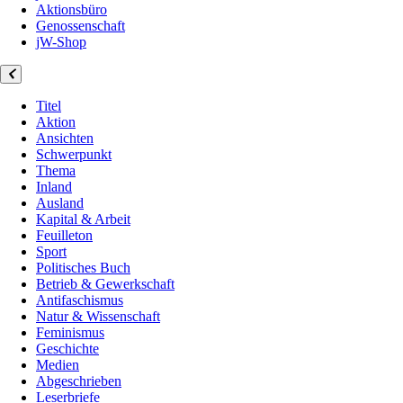
Aktionsbüro
Genossenschaft
jW-Shop
Titel
Aktion
Ansichten
Schwerpunkt
Thema
Inland
Ausland
Kapital & Arbeit
Feuilleton
Sport
Politisches Buch
Betrieb & Gewerkschaft
Antifaschismus
Natur & Wissenschaft
Feminismus
Geschichte
Medien
Abgeschrieben
Leserbriefe