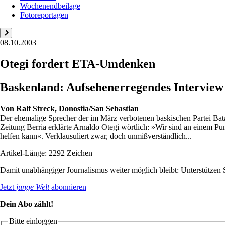
Wochenendbeilage
Fotoreportagen
08.10.2003
Otegi fordert ETA-Umdenken
Baskenland: Aufsehenerregendes Interview
Von
Ralf Streck, Donostia/San Sebastian
Der ehemalige Sprecher der im März verbotenen baskischen Partei Bata
Zeitung Berria erklärte Arnaldo Otegi wörtlich: »Wir sind an einem Pun
helfen kann«. Verklausuliert zwar, doch unmißverständlich...
Artikel-Länge: 2292 Zeichen
Damit unabhängiger Journalismus weiter möglich bleibt: Unterstütze
Jetzt
junge Welt
abonnieren
Dein Abo zählt!
Bitte einloggen