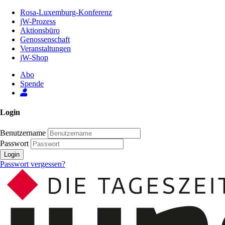
Zum
Rosa-Luxemburg-Konferenz
Inhalt
jW-Prozess
der
Aktionsbüro
Seite
Genossenschaft
Veranstaltungen
jW-Shop
Abo
Spende
Login
Benutzername
Passwort
Login
Passwort vergessen?