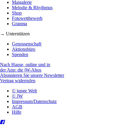
Maigalerie
Melodie & Rhythmus
Shop
Fotowettbewerb
Granma
→ Unterstützen
Genossenschaft
Aktionsbüro
Spenden
Nach Hause, online und in
der App: die jW-Abos
Abonnieren Sie unsere Newsletter
Vertrag widerrufen
© junge Welt
© JW
Impressum/Datenschutz
AGB
Hilfe