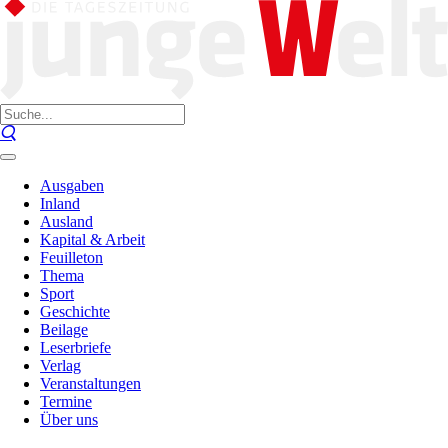
Ausgaben
Inland
Ausland
Kapital & Arbeit
Feuilleton
Thema
Sport
Geschichte
Beilage
Leserbriefe
Verlag
Veranstaltungen
Termine
Über uns