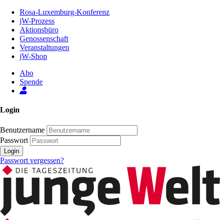
Zum
Rosa-Luxemburg-Konferenz
Inhalt
jW-Prozess
der
Aktionsbüro
Seite
Genossenschaft
Veranstaltungen
jW-Shop
Abo
Spende
Login
Benutzername
Passwort
Login
Passwort vergessen?