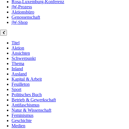
Rosa-Luxemburg-Konferenz
jW-Prozess
Aktionsbüro
Genossenschaft
jW-Shop
Titel
Aktion
Ansichten
Schwerpunkt
Thema
Inland
Ausland
Kapital & Arbeit
Feuilleton
Sport
Politisches Buch
Betrieb & Gewerkschaft
Antifaschismus
Natur & Wissenschaft
Feminismus
Geschichte
Medien