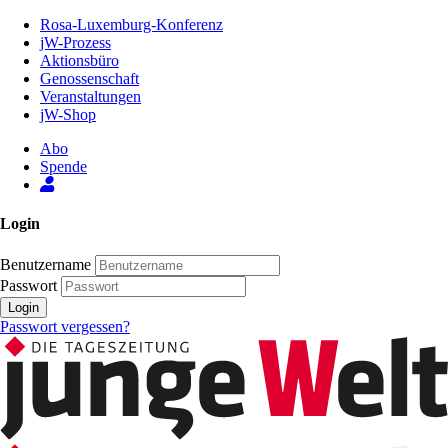
Zum
Rosa-Luxemburg-Konferenz
Inhalt
jW-Prozess
der
Aktionsbüro
Seite
Genossenschaft
Veranstaltungen
jW-Shop
Abo
Spende
Login
Benutzername
Passwort
Login
Passwort vergessen?