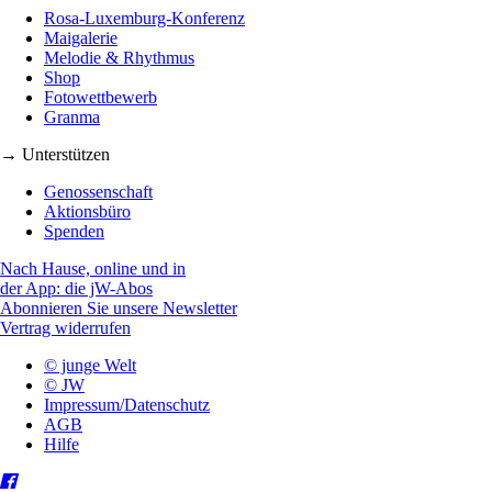
Rosa-Luxemburg-Konferenz
Maigalerie
Melodie & Rhythmus
Shop
Fotowettbewerb
Granma
→ Unterstützen
Genossenschaft
Aktionsbüro
Spenden
Nach Hause, online und in
der App: die jW-Abos
Abonnieren Sie unsere Newsletter
Vertrag widerrufen
© junge Welt
© JW
Impressum/Datenschutz
AGB
Hilfe