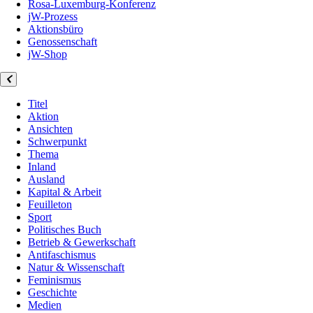
Rosa-Luxemburg-Konferenz
jW-Prozess
Aktionsbüro
Genossenschaft
jW-Shop
Titel
Aktion
Ansichten
Schwerpunkt
Thema
Inland
Ausland
Kapital & Arbeit
Feuilleton
Sport
Politisches Buch
Betrieb & Gewerkschaft
Antifaschismus
Natur & Wissenschaft
Feminismus
Geschichte
Medien