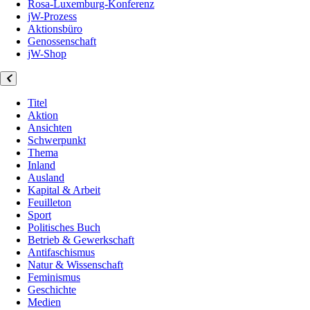
Rosa-Luxemburg-Konferenz
jW-Prozess
Aktionsbüro
Genossenschaft
jW-Shop
Titel
Aktion
Ansichten
Schwerpunkt
Thema
Inland
Ausland
Kapital & Arbeit
Feuilleton
Sport
Politisches Buch
Betrieb & Gewerkschaft
Antifaschismus
Natur & Wissenschaft
Feminismus
Geschichte
Medien