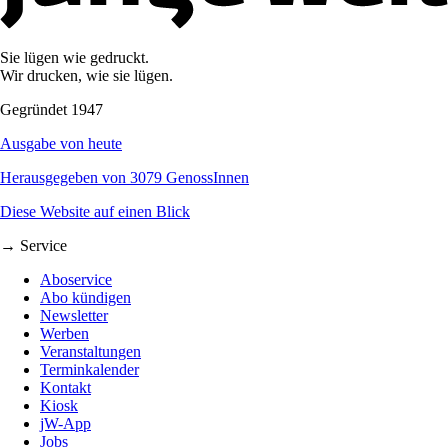
Sie lügen wie gedruckt.
Wir drucken, wie sie lügen.
Gegründet 1947
Ausgabe von heute
Herausgegeben von 3079 GenossInnen
Diese Website auf einen Blick
→ Service
Aboservice
Abo kündigen
Newsletter
Werben
Veranstaltungen
Terminkalender
Kontakt
Kiosk
jW-App
Jobs