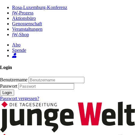
Zum
Rosa-Luxemburg-Konferenz
Inhalt
jW-Prozess
der
Aktionsbüro
Seite
Genossenschaft
Veranstaltungen
jW-Shop
Abo
Spende
Login
Benutzername
Passwort
Login
Passwort vergessen?