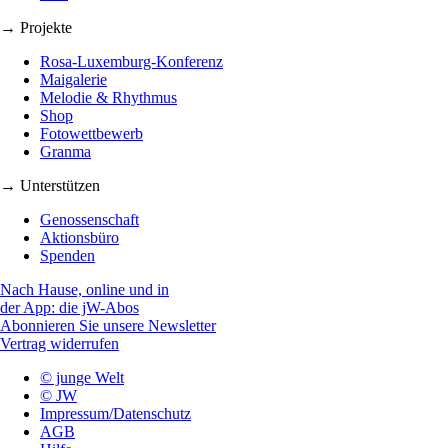
→ Projekte
Rosa-Luxemburg-Konferenz
Maigalerie
Melodie & Rhythmus
Shop
Fotowettbewerb
Granma
→ Unterstützen
Genossenschaft
Aktionsbüro
Spenden
Nach Hause, online und in
der App: die jW-Abos
Abonnieren Sie unsere Newsletter
Vertrag widerrufen
© junge Welt
© JW
Impressum/Datenschutz
AGB