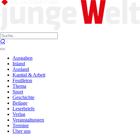
Ausgaben
Inland
Ausland
Kapital & Arbeit
Feuilleton
Thema
Sport
Geschichte
Beilage
Leserbriefe
Verlag
Veranstaltungen
Termine
Über uns