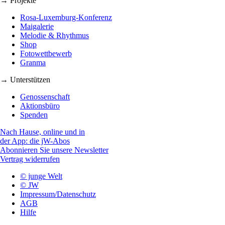
→ Projekte
Rosa-Luxemburg-Konferenz
Maigalerie
Melodie & Rhythmus
Shop
Fotowettbewerb
Granma
→ Unterstützen
Genossenschaft
Aktionsbüro
Spenden
Nach Hause, online und in
der App: die jW-Abos
Abonnieren Sie unsere Newsletter
Vertrag widerrufen
© junge Welt
© JW
Impressum/Datenschutz
AGB
Hilfe