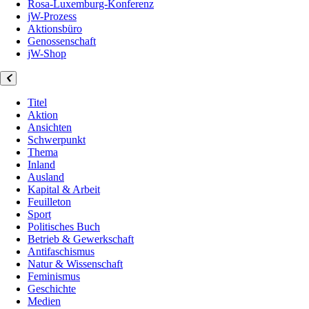
Rosa-Luxemburg-Konferenz
jW-Prozess
Aktionsbüro
Genossenschaft
jW-Shop
Titel
Aktion
Ansichten
Schwerpunkt
Thema
Inland
Ausland
Kapital & Arbeit
Feuilleton
Sport
Politisches Buch
Betrieb & Gewerkschaft
Antifaschismus
Natur & Wissenschaft
Feminismus
Geschichte
Medien