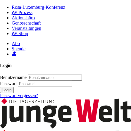
Zum
Rosa-Luxemburg-Konferenz
Inhalt
jW-Prozess
der
Aktionsbüro
Seite
Genossenschaft
Veranstaltungen
jW-Shop
Abo
Spende
Login
Benutzername
Passwort
Login
Passwort vergessen?