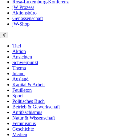
Rosa-Luxemburg-Konferenz
jW-Prozess
Aktionsbüro
Genossenschaft
jW-Shop
Titel
Aktion
Ansichten
Schwerpunkt
Thema
Inland
Ausland
Kapital & Arbeit
Feuilleton
Sport
Politisches Buch
Betrieb & Gewerkschaft
Antifaschismus
Natur & Wissenschaft
Feminismus
Geschichte
Medien