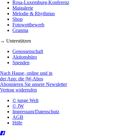
Rosa-Luxemburg-Konferenz
Maigalerie
Melodie & Rhythmus
Shop
Fotowettbewerb
Granma
→ Unterstützen
Genossenschaft
Aktionsbüro
Spenden
Nach Hause, online und in
der App: die jW-Abos
Abonnieren Sie unsere Newsletter
Vertrag widerrufen
© junge Welt
© JW
Impressum/Datenschutz
AGB
Hilfe