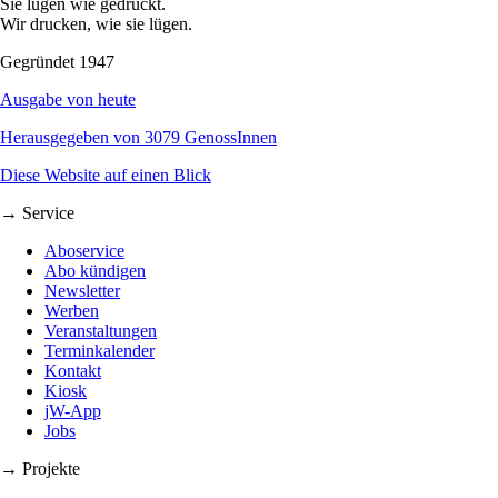
Sie lügen wie gedruckt.
Wir drucken, wie sie lügen.
Gegründet 1947
Ausgabe von heute
Herausgegeben von 3079 GenossInnen
Diese Website auf einen Blick
→ Service
Aboservice
Abo kündigen
Newsletter
Werben
Veranstaltungen
Terminkalender
Kontakt
Kiosk
jW-App
Jobs
→ Projekte