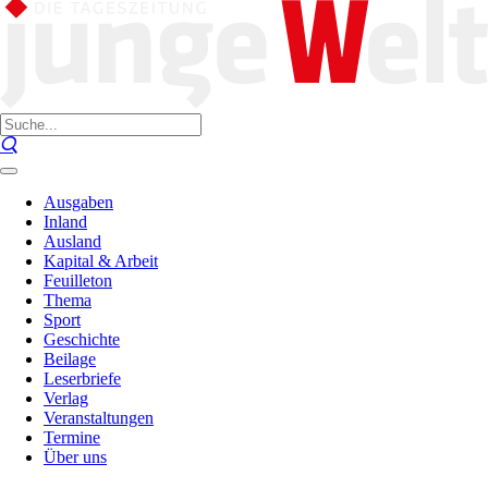
Ausgaben
Inland
Ausland
Kapital & Arbeit
Feuilleton
Thema
Sport
Geschichte
Beilage
Leserbriefe
Verlag
Veranstaltungen
Termine
Über uns