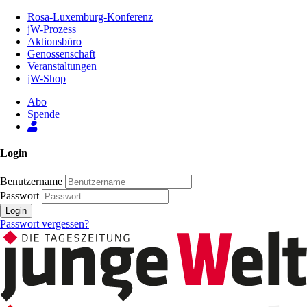
Zum
Rosa-Luxemburg-Konferenz
Inhalt
jW-Prozess
der
Aktionsbüro
Seite
Genossenschaft
Veranstaltungen
jW-Shop
Abo
Spende
Login
Benutzername
Passwort
Login
Passwort vergessen?