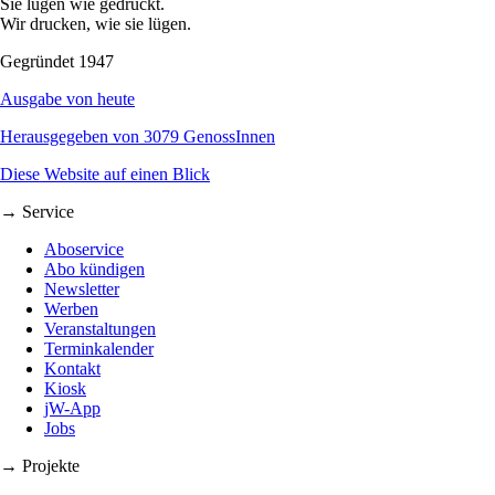
Sie lügen wie gedruckt.
Wir drucken, wie sie lügen.
Gegründet 1947
Ausgabe von heute
Herausgegeben von 3079 GenossInnen
Diese Website auf einen Blick
→ Service
Aboservice
Abo kündigen
Newsletter
Werben
Veranstaltungen
Terminkalender
Kontakt
Kiosk
jW-App
Jobs
→ Projekte