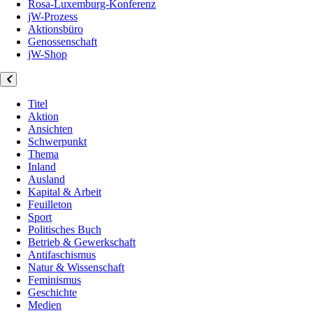
Rosa-Luxemburg-Konferenz
jW-Prozess
Aktionsbüro
Genossenschaft
jW-Shop
Titel
Aktion
Ansichten
Schwerpunkt
Thema
Inland
Ausland
Kapital & Arbeit
Feuilleton
Sport
Politisches Buch
Betrieb & Gewerkschaft
Antifaschismus
Natur & Wissenschaft
Feminismus
Geschichte
Medien