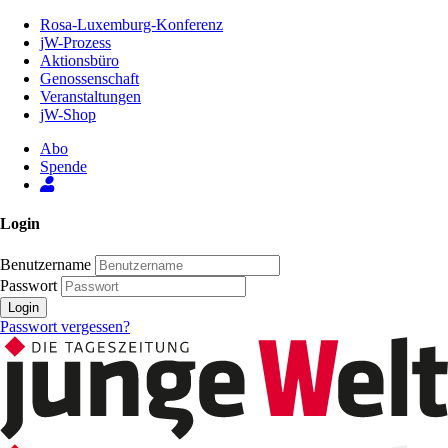
Zum
Rosa-Luxemburg-Konferenz
Inhalt
jW-Prozess
der
Aktionsbüro
Seite
Genossenschaft
Veranstaltungen
jW-Shop
Abo
Spende
Login
Benutzername
Passwort
Login
Passwort vergessen?