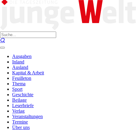
Ausgaben
Inland
Ausland
Kapital & Arbeit
Feuilleton
Thema
Sport
Geschichte
Beilage
Leserbriefe
Verlag
Veranstaltungen
Termine
Über uns