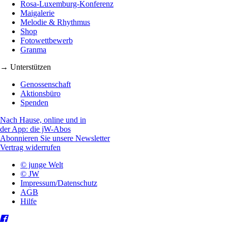
Rosa-Luxemburg-Konferenz
Maigalerie
Melodie & Rhythmus
Shop
Fotowettbewerb
Granma
→ Unterstützen
Genossenschaft
Aktionsbüro
Spenden
Nach Hause, online und in
der App: die jW-Abos
Abonnieren Sie unsere Newsletter
Vertrag widerrufen
© junge Welt
© JW
Impressum/Datenschutz
AGB
Hilfe