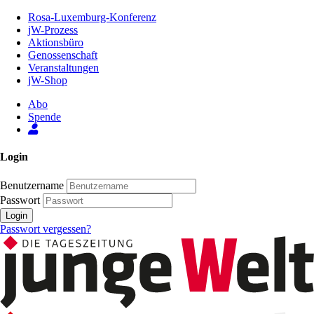
Zum
Rosa-Luxemburg-Konferenz
Inhalt
jW-Prozess
der
Aktionsbüro
Seite
Genossenschaft
Veranstaltungen
jW-Shop
Abo
Spende
Login
Benutzername
Passwort
Login
Passwort vergessen?