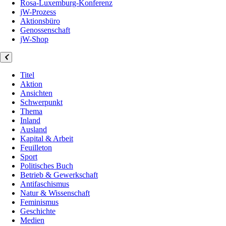
Rosa-Luxemburg-Konferenz
jW-Prozess
Aktionsbüro
Genossenschaft
jW-Shop
Titel
Aktion
Ansichten
Schwerpunkt
Thema
Inland
Ausland
Kapital & Arbeit
Feuilleton
Sport
Politisches Buch
Betrieb & Gewerkschaft
Antifaschismus
Natur & Wissenschaft
Feminismus
Geschichte
Medien