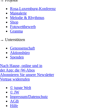
→ Projekte
Rosa-Luxemburg-Konferenz
Maigalerie
Melodie & Rhythmus
Shop
Fotowettbewerb
Granma
→ Unterstützen
Genossenschaft
Aktionsbüro
Spenden
Nach Hause, online und in
der App: die jW-Abos
Abonnieren Sie unsere Newsletter
Vertrag widerrufen
© junge Welt
© JW
Impressum/Datenschutz
AGB
Hilfe