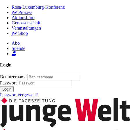
Zum
Rosa-Luxemburg-Konferenz
Inhalt
jW-Prozess
der
Aktionsbüro
Seite
Genossenschaft
Veranstaltungen
jW-Shop
Abo
Spende
Login
Benutzername
Passwort
Login
Passwort vergessen?