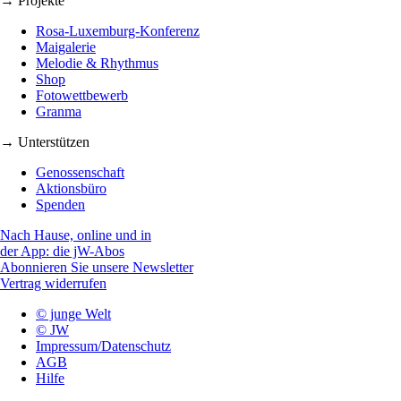
→ Projekte
Rosa-Luxemburg-Konferenz
Maigalerie
Melodie & Rhythmus
Shop
Fotowettbewerb
Granma
→ Unterstützen
Genossenschaft
Aktionsbüro
Spenden
Nach Hause, online und in
der App: die jW-Abos
Abonnieren Sie unsere Newsletter
Vertrag widerrufen
© junge Welt
© JW
Impressum/Datenschutz
AGB
Hilfe