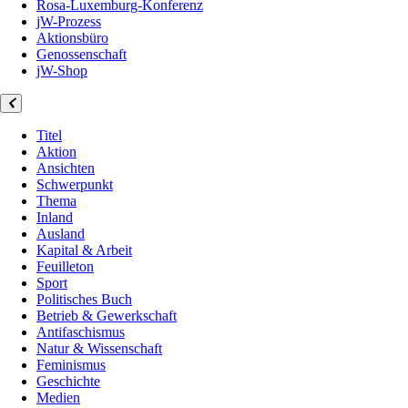
Rosa-Luxemburg-Konferenz
jW-Prozess
Aktionsbüro
Genossenschaft
jW-Shop
Titel
Aktion
Ansichten
Schwerpunkt
Thema
Inland
Ausland
Kapital & Arbeit
Feuilleton
Sport
Politisches Buch
Betrieb & Gewerkschaft
Antifaschismus
Natur & Wissenschaft
Feminismus
Geschichte
Medien