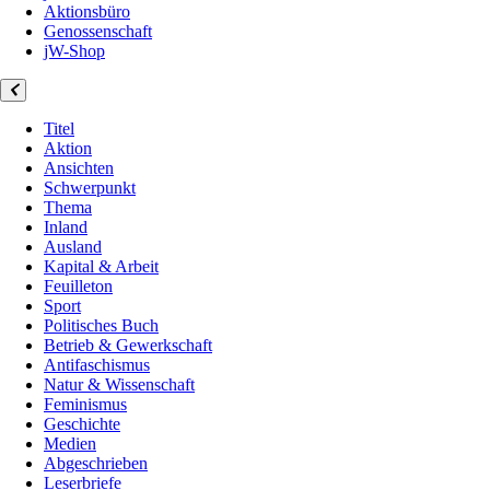
Aktionsbüro
Genossenschaft
jW-Shop
Titel
Aktion
Ansichten
Schwerpunkt
Thema
Inland
Ausland
Kapital & Arbeit
Feuilleton
Sport
Politisches Buch
Betrieb & Gewerkschaft
Antifaschismus
Natur & Wissenschaft
Feminismus
Geschichte
Medien
Abgeschrieben
Leserbriefe