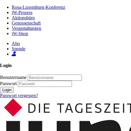
Zum
Rosa-Luxemburg-Konferenz
Inhalt
jW-Prozess
der
Aktionsbüro
Seite
Genossenschaft
Veranstaltungen
jW-Shop
Abo
Spende
Login
Benutzername
Passwort
Login
Passwort vergessen?