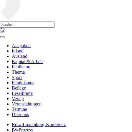
Ausgaben
Inland
Ausland
Kapital & Arbeit
Feuilleton
Thema
Sport
Feminismus
Beilage
Leserbriefe
Verlag
Veranstaltungen
Termine
Über uns
Rosa-Luxemburg-Konferenz
jW-Prozess