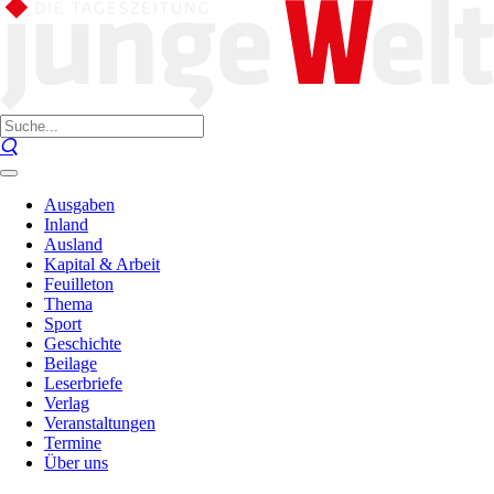
Ausgaben
Inland
Ausland
Kapital & Arbeit
Feuilleton
Thema
Sport
Geschichte
Beilage
Leserbriefe
Verlag
Veranstaltungen
Termine
Über uns