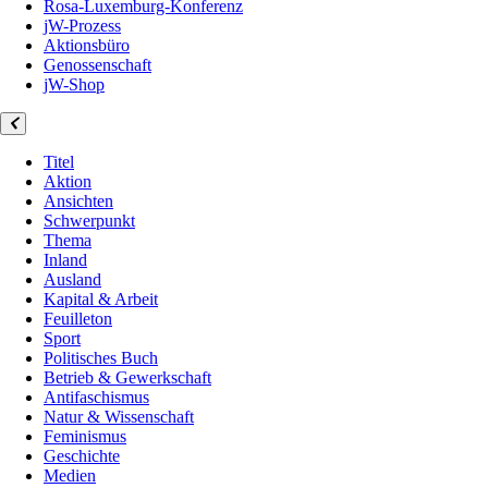
Rosa-Luxemburg-Konferenz
jW-Prozess
Aktionsbüro
Genossenschaft
jW-Shop
Titel
Aktion
Ansichten
Schwerpunkt
Thema
Inland
Ausland
Kapital & Arbeit
Feuilleton
Sport
Politisches Buch
Betrieb & Gewerkschaft
Antifaschismus
Natur & Wissenschaft
Feminismus
Geschichte
Medien