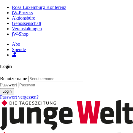
Zum
Rosa-Luxemburg-Konferenz
Inhalt
jW-Prozess
der
Aktionsbüro
Seite
Genossenschaft
Veranstaltungen
jW-Shop
Abo
Spende
Login
Benutzername
Passwort
Login
Passwort vergessen?