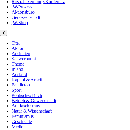
Rosa-Luxemburg-Konferenz
jW-Prozess
Aktionsbüro
Genossenschaft
jW-Shop
Titel
Aktion
Ansichten
Schwerpunkt
Thema
Inland
Ausland
Kapital & Arbeit
Feuilleton
Sport
Politisches Buch
Betrieb & Gewerkschaft
Antifaschismus
Natur & Wissenschaft
Feminismus
Geschichte
Medien