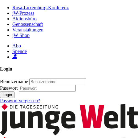
Zum
Rosa-Luxemburg-Konferenz
Inhalt
jW-Prozess
der
Aktionsbüro
Seite
Genossenschaft
Veranstaltungen
jW-Shop
Abo
Spende
Login
Benutzername
Passwort
Login
Passwort vergessen?