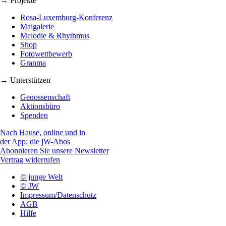
→ Projekte
Rosa-Luxemburg-Konferenz
Maigalerie
Melodie & Rhythmus
Shop
Fotowettbewerb
Granma
→ Unterstützen
Genossenschaft
Aktionsbüro
Spenden
Nach Hause, online und in
der App: die jW-Abos
Abonnieren Sie unsere Newsletter
Vertrag widerrufen
© junge Welt
© JW
Impressum/Datenschutz
AGB
Hilfe