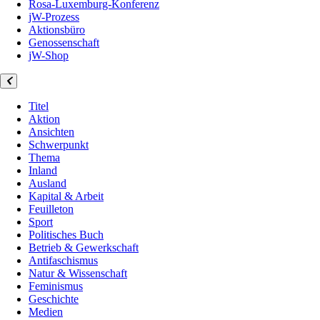
Rosa-Luxemburg-Konferenz
jW-Prozess
Aktionsbüro
Genossenschaft
jW-Shop
Titel
Aktion
Ansichten
Schwerpunkt
Thema
Inland
Ausland
Kapital & Arbeit
Feuilleton
Sport
Politisches Buch
Betrieb & Gewerkschaft
Antifaschismus
Natur & Wissenschaft
Feminismus
Geschichte
Medien