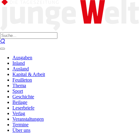
Ausgaben
Inland
Ausland
Kapital & Arbeit
Feuilleton
Thema
Sport
Geschichte
Beilage
Leserbriefe
Verlag
Veranstaltungen
Termine
Über uns