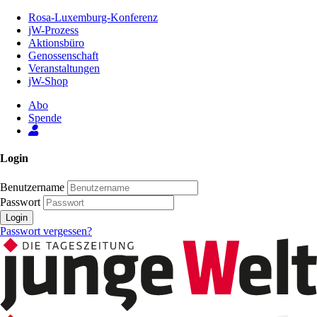
Zum
Rosa-Luxemburg-Konferenz
Inhalt
jW-Prozess
der
Aktionsbüro
Seite
Genossenschaft
Veranstaltungen
jW-Shop
Abo
Spende
Login
Benutzername
Passwort
Login
Passwort vergessen?