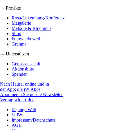
→ Projekte
Rosa-Luxemburg-Konferenz
Maigalerie
Melodie & Rhythmus
Shop
Fotowettbewerb
Granma
→ Unterstützen
Genossenschaft
Aktionsbüro
Spenden
Nach Hause, online und in
der App: die jW-Abos
Abonnieren Sie unsere Newsletter
Vertrag widerrufen
© junge Welt
© JW
Impressum/Datenschutz
AGB