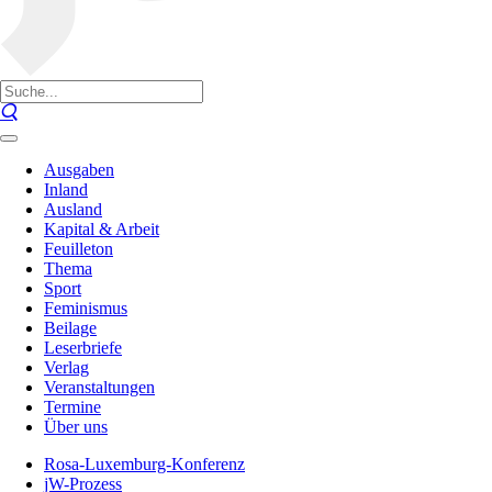
Ausgaben
Inland
Ausland
Kapital & Arbeit
Feuilleton
Thema
Sport
Feminismus
Beilage
Leserbriefe
Verlag
Veranstaltungen
Termine
Über uns
Rosa-Luxemburg-Konferenz
jW-Prozess