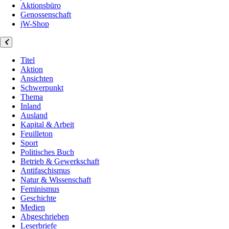
Aktionsbüro
Genossenschaft
jW-Shop
Titel
Aktion
Ansichten
Schwerpunkt
Thema
Inland
Ausland
Kapital & Arbeit
Feuilleton
Sport
Politisches Buch
Betrieb & Gewerkschaft
Antifaschismus
Natur & Wissenschaft
Feminismus
Geschichte
Medien
Abgeschrieben
Leserbriefe