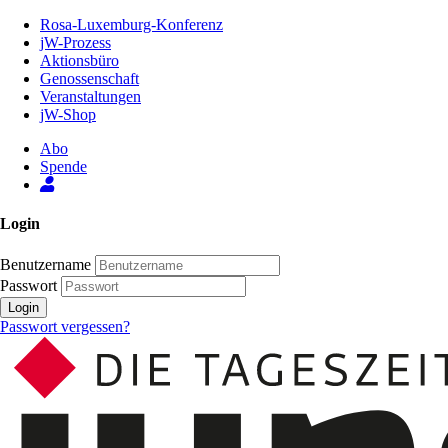
Zum
Rosa-Luxemburg-Konferenz
Inhalt
jW-Prozess
der
Aktionsbüro
Seite
Genossenschaft
Veranstaltungen
jW-Shop
Abo
Spende
Login
Benutzername
Passwort
Login
Passwort vergessen?