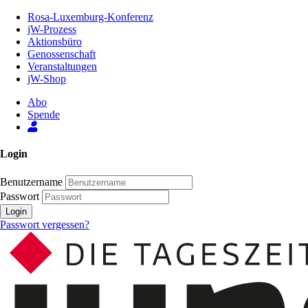
Zum
Rosa-Luxemburg-Konferenz
Inhalt
jW-Prozess
der
Aktionsbüro
Seite
Genossenschaft
Veranstaltungen
jW-Shop
Abo
Spende
Login
Benutzername
Passwort
Login
Passwort vergessen?