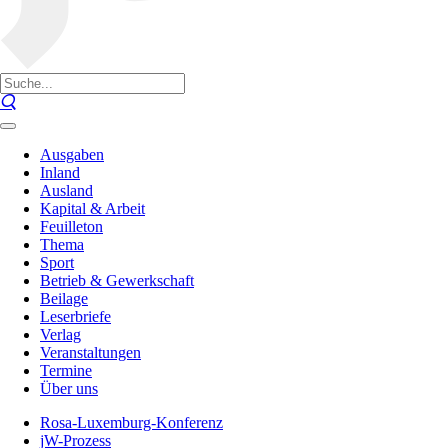
Ausgaben
Inland
Ausland
Kapital & Arbeit
Feuilleton
Thema
Sport
Betrieb & Gewerkschaft
Beilage
Leserbriefe
Verlag
Veranstaltungen
Termine
Über uns
Rosa-Luxemburg-Konferenz
jW-Prozess