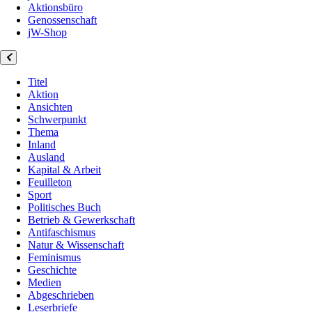
Aktionsbüro
Genossenschaft
jW-Shop
Titel
Aktion
Ansichten
Schwerpunkt
Thema
Inland
Ausland
Kapital & Arbeit
Feuilleton
Sport
Politisches Buch
Betrieb & Gewerkschaft
Antifaschismus
Natur & Wissenschaft
Feminismus
Geschichte
Medien
Abgeschrieben
Leserbriefe